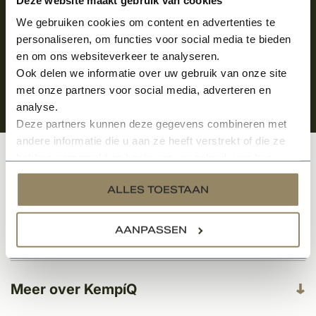
We gebruiken cookies om content en advertenties te
personaliseren, om functies voor social media te bieden
en om ons websiteverkeer te analyseren.
Ook delen we informatie over uw gebruik van onze site
met onze partners voor social media, adverteren en
analyse.
Deze partners kunnen deze gegevens combineren met
andere informatie die u aan ze heeft verstrekt of die ze
hebben verzameld op basis van uw gebruik van hun
Klantenservice
services.
ALLES TOESTAAN
AANPASSEN
Categorieën
Meer over KempíQ