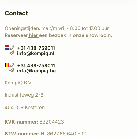
Contact
Openingstijden: ma t/m vrij - 8.00 tot 17.00 uur
Reserveer
hier
een bezoek in onze showroom.
+31 488-759011
info@kempiq.nl
+31 488-759011
info@kempiq.be
KempíQ B.V.
Industrieweg 2-B
4041 CR Kesteren
KVK-nummer:
83204423
BTW-nummer:
NL8627.68.640.B.01