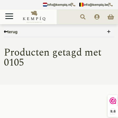
info@kempiq.nl
|
info@kempiq.be
|
Home
Tags
0105
terug
Producten getagd met
0105
9,6