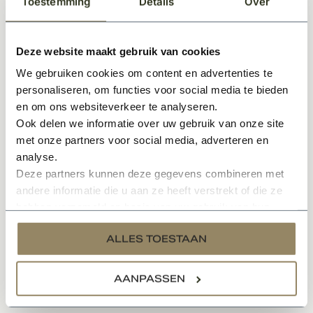
Toestemming
Details
Over
Zowel links- als rechtsdraaiend toe­pas­baar
Voor mon­tage zijn speciale freesmallen verkrijgbaar
Inclusief bevestigingsmateriaal
Deze website maakt gebruik van cookies
Met rechte hoeken
We gebruiken cookies om content en advertenties te
Afmeting 89x89x3
personaliseren, om functies voor social media te bieden
en om ons websiteverkeer te analyseren.
Ook delen we informatie over uw gebruik van onze site
Het aantal benodigde scharnieren hangt af van de
met onze partners voor social media, adverteren en
deurmaat en het gewicht van de deur.
analyse.
Deze partners kunnen deze gegevens combineren met
Wij adviseren het volgende:
andere informatie die u aan ze heeft verstrekt of die ze
-Deuren 201,5 tot 211,5 cm : 3 scharnieren.
hebben verzameld op basis van uw gebruik van hun
-Deuren 231,5 : 4 scharnieren.
services.
ALLES TOESTAAN
AANPASSEN
Gerelateerde producten