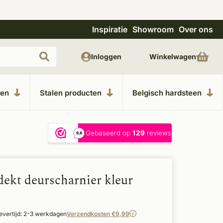
Inspiratie
Showroom
Over ons
Unieke materialen in kempische bouwstijl
M
Inloggen
Winkelwagen
ken
Stalen producten
Belgisch hardsteen
dekt deurscharnier kleur
evertijd: 2-3 werkdagen
Verzendkosten €9,99