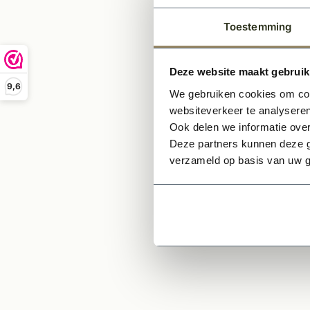
Het a
Toestemming
Wij ad
-Deure
Deze website maakt gebruik
9,6
-Deure
We gebruiken cookies om cont
websiteverkeer te analyseren
Verste
Ook delen we informatie over
-Horiz
Deze partners kunnen deze g
-verti
verzameld op basis van uw g
-diept
Ge