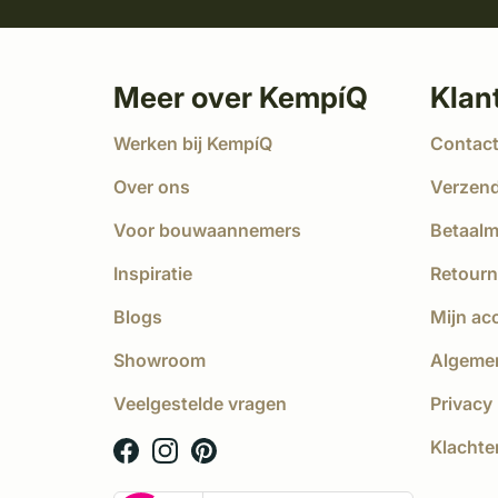
Meer over KempíQ
Klan
Werken bij KempíQ
Contac
Over ons
Verzen
Voor bouwaannemers
Betaal
Inspiratie
Retourn
Blogs
Mijn ac
Showroom
Algeme
Veelgestelde vragen
Privacy 
Klachte