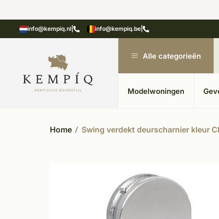
n in kempische bouwstijl
Meer dan 20 jaar ervar
info@kempiq.nl
|
info@kempiq.be
|
Alle categorieën
Modelwoningen
Gev
Home
Swing verdekt deurscharnier kleur 