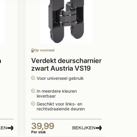
Indus
stomp
incl. 
Staall
Stomp
Op voorraad
Gelaa
n
Verdekt deurscharnier
zwart Austria VS19
559
t
Swing
Voor universeel gebruik
Per stuk
In meerdere kleuren
leverbaar
Geschikt voor links- en
rechtsdraaiende deuren
39,99
KEN
BEKIJKEN
Per stuk