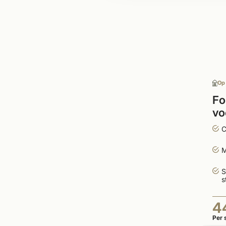
Op
Fo
vo
zw
C
M
S
s
4
Per 