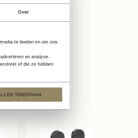
 gewicht van de deur.
Over
 media te bieden en om ons
 adverteren en analyse.
rstrekt of die ze hebben
ALLES TOESTAAN
Te bestell