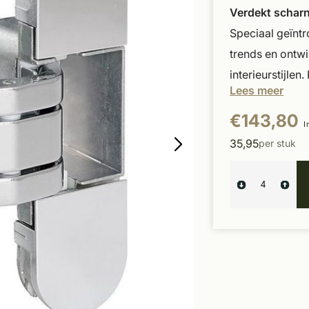
Verdekt scharn
Speciaal geïnt
trends en ontw
interieurstijlen
Lees meer
€143,80
I
35,95
per stuk