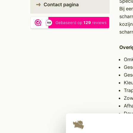
Specia
Contact pagina
Bij ee
scharn
kozijn
scharn
Overi
Omk
Ges
Ges
Kle
Trap
Zowe
Afha
Deur
Voor