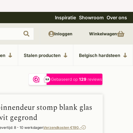
Inspiratie
Showroom
Over ons
Unieke materialen in kempische bouwstijl
M
Inloggen
Winkelwagen
ken
Stalen producten
Belgisch hardsteen
binnendeur stomp blank glas
wit gegrond
evertijd: 8 - 10 werkdagen
Verzendkosten €190,-