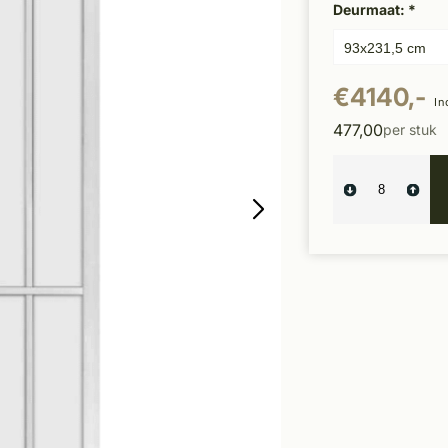
Deurmaat:
*
€4140,-
In
477,00
per stuk