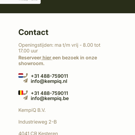
Contact
Openingstijden: ma t/m vrij - 8.00 tot
17.00 uur
Reserveer
hier
een bezoek in onze
showroom.
+31 488-759011
info@kempiq.nl
+31 488-759011
info@kempiq.be
KempíQ B.V.
Industrieweg 2-B
4041 CR Kesteren