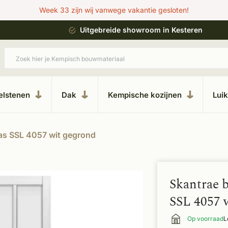
Week 33 zijn wij vanwege vakantie gesloten!
ing
Uitgebreide showroom in Kesteren
elstenen
Dak
Kempische kozijnen
Lui
as SSL 4057 wit gegrond
Skantrae 
SSL 4057 
Op voorraad
L