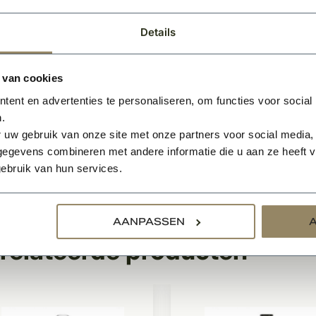
O en FSC gecertificeerd
 in zowel nieuwe als bestaande kozijnsituaties
Details
:
 van cookies
binnendeur is standaard voorzien van een slotgat maar niet 
ent en advertenties te personaliseren, om functies voor social
eutelgat.
.
odel is ook verkrijgbaar in voorgelakt zwart RAL 9011
 uw gebruik van onze site met onze partners voor social media,
egevens combineren met andere informatie die u aan ze heeft ve
 u uw deur(en) ook gemonteerd hebben, of een offerte op m
ebruik van hun services.
Vraag dan een offerte aan via de button en ontvang binnen 1 
roduct wordt geleverd exclusief hang & sluitwerk. Scharniere
AANPASSEN
relateerde producten