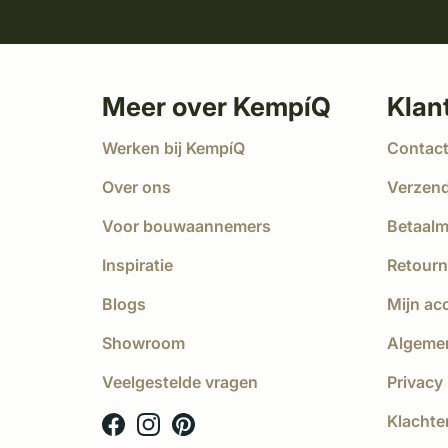
Meer over KempíQ
Klan
Werken bij KempíQ
Contac
Over ons
Verzen
Voor bouwaannemers
Betaal
Inspiratie
Retourn
Blogs
Mijn ac
Showroom
Algeme
Veelgestelde vragen
Privacy 
Klachte