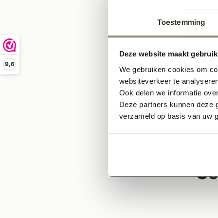
KOM
Past
Toestemming
Let op
Deze website maakt gebruik
9,6
*Elke 
We gebruiken cookies om cont
een sl
websiteverkeer te analyseren
*Dit m
Ook delen we informatie over
Deze partners kunnen deze g
*Wilt
verzameld op basis van uw g
hebt? 
*Dit p
Ge