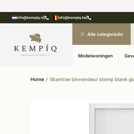
n in kempische bouwstijl
Meer dan 20 jaar ervar
info@kempiq.nl
|
info@kempiq.be
|
Alle categorieën
Modelwoningen
Gev
Home
Skantrae binnendeur stomp blank gl