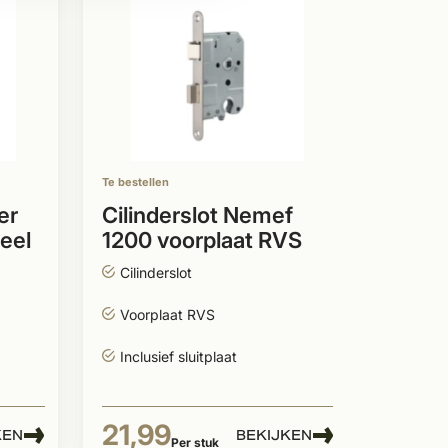
Op voor
Skant
cilin
zwart
Cilind
Compl
stuks)
Te bestellen
Beste
SlimSe
er
Cilinderslot Nemef
teel
1200 voorplaat RVS
262
Cilinderslot
Per stuk
Voorplaat RVS
Inclusief sluitplaat
21,99
KEN
BEKIJKEN
Per stuk