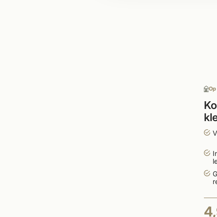
Op
Ko
kl
af
V
I
l
G
r
4