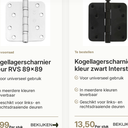
Te bestellen
 voorraad
Kogellagerscharni
gellagerscharnier
kleur zwart Inters
eur RVS 89x89
89x89
gerond
Voor universeel gebruik
oor universeel gebruik
In meerdere kleuren
n meerdere kleuren
leverbaar
everbaar
Geschikt voor links- en
eschikt voor links- en
rechtsdraaiende deuren
echtsdraaiende deuren
13,50
,99
BEKIJ
BEKIJKEN
Per stuk
Per stuk