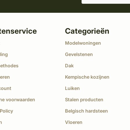
tenservice
Categorieën
t
Modelwoningen
ding
Gevelstenen
methodes
Dak
eren
Kempische kozijnen
count
Luiken
ne voorwaarden
Stalen producten
Policy
Belgisch hardsteen
n
Vloeren