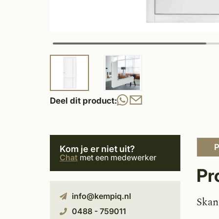
Deel dit product:
P
Kom je er niet uit?
Chat
met een medewerker
Pr
info@kempiq.nl
Skan
0488 - 759011