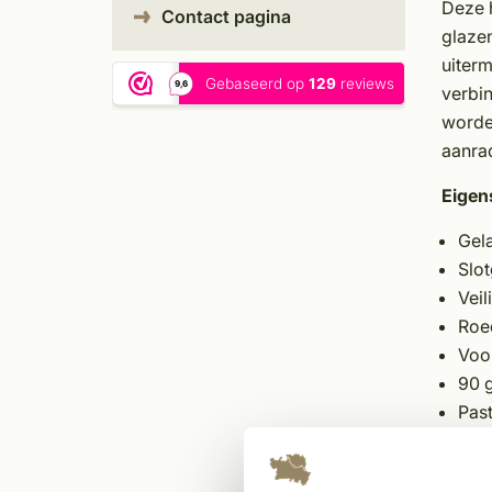
Deze h
Contact pagina
glazen
uiter
verbin
worde
aanra
Eigen
Gel
Slo
Veil
Roe
Voo
90 
Pas
12 
Voo