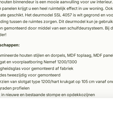
outen binnendeur is een mooie aanvulling voor uw interieur
 panelen krijgt u een heel ruimtelijk effect in uw woning. Oo
mate geschikt. Het deurmodel SSL 4057 is wit gegrond en vo
ding tussen de ruimtes zorgen. Dit deurmodel kun je gebruik
n gemonteerd door middel van een schuifdeursysteem. Bij de
der!
schappen:
amineerde houten stijlen en dorpels, MDF toplaag, MDF pane
tgat en voorplaatboring Nemef 1200/1300
igheidsglas voor gemonteerd af fabriek
des tweezijdig voor gemonteerd
rzien van slotgat type 1200/hart krukgat op 105 cm vanaf o
graden profielen
t in nieuwe en bestaande stompe en opdekkozijnen
mm paneel
rgelakt in RAL 9010