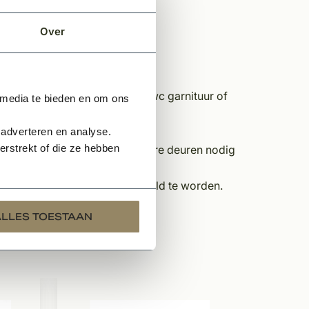
Over
van gaten voor een deurkruk, wc garnituur of
 media te bieden en om ons
 adverteren en analyse.
rstrekt of die ze hebben
aat ontvangen omdat u meerdere deuren nodig
dag reactie.
n en sloten dienen los bijbesteld te worden.
ALLES TOESTAAN