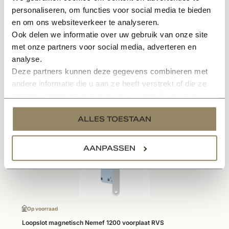
Elke binnendeur is standaard voorzien van een slotgat
personaliseren, om functies voor social media te bieden
maar niet van gaten voor een deurkruk, wc garnituur of
en om ons websiteverkeer te analyseren.
Ook delen we informatie over uw gebruik van onze site
een sleutelgat. De slotgat maat bepaald of het slottype
met onze partners voor social media, adverteren en
past.
analyse.
Deze partners kunnen deze gegevens combineren met
andere informatie die u aan ze heeft verstrekt of die ze
Gerelateerde producten
hebben verzameld op basis van uw gebruik van hun
services.
ALLES TOESTAAN
AANPASSEN
Op voorraad
Loopslot magnetisch Nemef 1200 voorplaat RVS