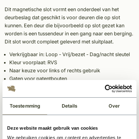
Dit magnetische slot vormt een onderdeel van het
deurbeslag dat geschikt is voor deuren die op slot
kunnen. Een deur die bijvoorbeeld op slot gezet kan
worden is een tussendeur in een gang naar een berging.
Dit slot wordt compleet geleverd met sluitplaat.
Verkrijgbaar in: Loop - Vrij/bezet - Dag/nacht sleutel
Kleur voorplaat: RVS
Naar keuze voor links of rechts gebruik
Gaten voor patentbouten
Voorplaat afgerond wit 174 x 20 x 2,5 mm
Doornmaat 50mm (dm50)
Afstand kruk- cilindergat / pc maat 55mm
Toestemming
Details
Over
Inclusief sluitplaat
Deze website maakt gebruik van cookies
Let op:
We gebruiken cookies om content en advertenties te