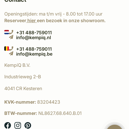
Openingstijden: ma t/m vrij - 8.00 tot 17.00 uur
Reserveer
hier
een bezoek in onze showroom.
+31 488-759011
info@kempiq.nl
+31 488-759011
info@kempiq.be
KempíQ B.V.
Industrieweg 2-B
4041 CR Kesteren
KVK-nummer:
83204423
BTW-nummer:
NL8627.68.640.B.01