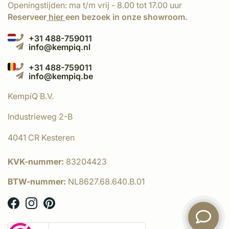
Openingstijden: ma t/m vrij - 8.00 tot 17.00 uur
Reserveer
hier
een bezoek in onze showroom.
+31 488-759011
info@kempiq.nl
+31 488-759011
info@kempiq.be
KempíQ B.V.
Industrieweg 2-B
4041 CR Kesteren
KVK-nummer:
83204423
BTW-nummer:
NL8627.68.640.B.01