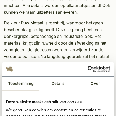
inrichten. Alle details worden op elkaar afgestemd! Ook
kunnen we raam uitzetters aanleveren!
De kleur Ruw Metaal is roestvrij, waardoor het geen
beschermlaag nodig heeft. Deze legering heeft een
donkergrijze, betonachtige en industriële look. Het
materiaal krijgt zijn ruwheid door de afwerking na het
zandgieten: de gietresten worden verwijderd zonder
verder te polijsten. Na langdurig gebruik zal het metaal
op een natuurlijke manier opgepoetst worden en komt
er een licht glans tevoorschijn.
Eigenschappen Dauby decoratief beslag;
Toestemming
Details
Over
Unieke afwerking
Tijdloos
Deze website maakt gebruik van cookies
In meerdere kleuren en varianten leverbaar
We gebruiken cookies om content en advertenties te
Sfeervol en karakteristieke uitstraling