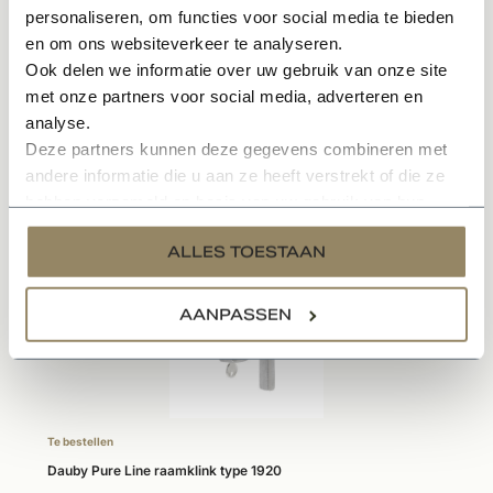
Sfeervol en karakteristieke uitstraling
personaliseren, om functies voor social media te bieden
Onderhoudsvriendelijk materiaal
en om ons websiteverkeer te analyseren.
Ook delen we informatie over uw gebruik van onze site
met onze partners voor social media, adverteren en
Specificaties
analyse.
Deze partners kunnen deze gegevens combineren met
andere informatie die u aan ze heeft verstrekt of die ze
Gerelateerde producten
hebben verzameld op basis van uw gebruik van hun
services.
ALLES TOESTAAN
AANPASSEN
Te bestellen
Dauby Pure Line raamklink type 1920