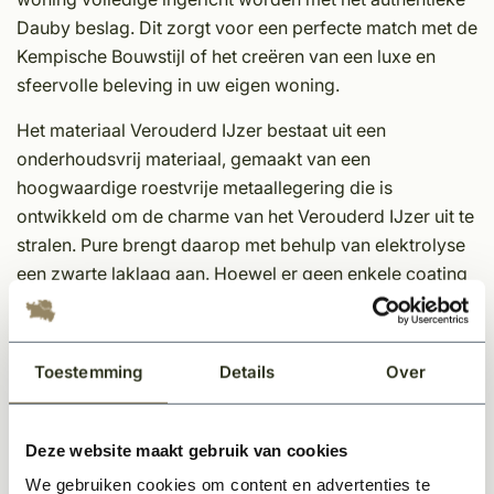
Dauby beslag. Dit zorgt voor een perfecte match met de
Kempische Bouwstijl of het creëren van een luxe en
sfeervolle beleving in uw eigen woning.
Het materiaal Verouderd IJzer bestaat uit een
onderhoudsvrij materiaal, gemaakt van een
hoogwaardige roestvrije metaallegering die is
ontwikkeld om de charme van het Verouderd IJzer uit te
stralen. Pure brengt daarop met behulp van elektrolyse
een zwarte laklaag aan. Hoewel er geen enkele coating
bestaat die volledig krasvrij is, staat deze techniek
garant voor een extra goede hechting.
Toestemming
Details
Over
Eigenschappen Dauby decoratief beslag;
Unieke afwerking
Tijdloos
Deze website maakt gebruik van cookies
In meerdere kleuren en varianten leverbaar
We gebruiken cookies om content en advertenties te