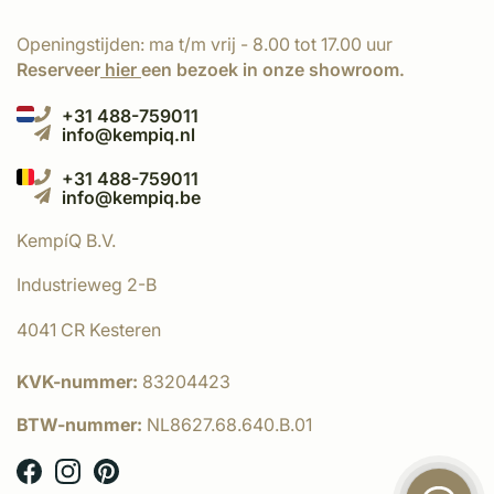
Openingstijden: ma t/m vrij - 8.00 tot 17.00 uur
Reserveer
hier
een bezoek in onze showroom.
+31 488-759011
info@kempiq.nl
+31 488-759011
info@kempiq.be
KempíQ B.V.
Industrieweg 2-B
4041 CR Kesteren
KVK-nummer:
83204423
BTW-nummer:
NL8627.68.640.B.01