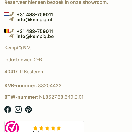
Reserveer
hier
een bezoek in onze showroom.
+31 488-759011
info@kempiq.nl
+31 488-759011
info@kempiq.be
KempíQ B.V.
Industrieweg 2-B
4041 CR Kesteren
KVK-nummer:
83204423
BTW-nummer:
NL8627.68.640.B.01