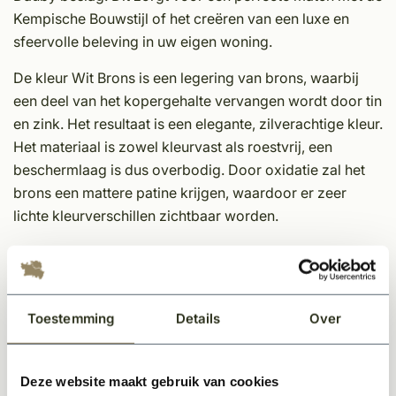
Kempische Bouwstijl of het creëren van een luxe en
sfeervolle beleving in uw eigen woning.
De kleur Wit Brons is een legering van brons, waarbij
een deel van het kopergehalte vervangen wordt door tin
en zink. Het resultaat is een elegante, zilverachtige kleur.
Het materiaal is zowel kleurvast als roestvrij, een
beschermlaag is dus overbodig. Door oxidatie zal het
brons een mattere patine krijgen, waardoor er zeer
lichte kleurverschillen zichtbaar worden.
Eigenschappen Dauby decoratief beslag;
Unieke afwerking
Tijdloos
Toestemming
Details
Over
In meerdere kleuren en varianten leverbaar
Sfeervol en karakteristieke uitstraling
Onderhoudsvriendelijk materiaal
Deze website maakt gebruik van cookies