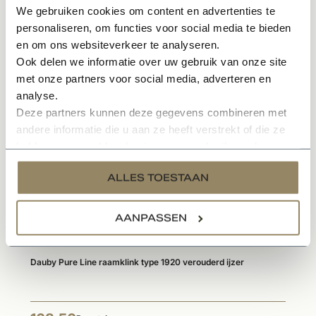
We gebruiken cookies om content en advertenties te
Specificaties
personaliseren, om functies voor social media te bieden
en om ons websiteverkeer te analyseren.
Ook delen we informatie over uw gebruik van onze site
met onze partners voor social media, adverteren en
Gerelateerde producten
analyse.
Deze partners kunnen deze gegevens combineren met
andere informatie die u aan ze heeft verstrekt of die ze
hebben verzameld op basis van uw gebruik van hun
services.
ALLES TOESTAAN
AANPASSEN
Te bestellen
Dauby Pure Line raamklink type 1920 verouderd ijzer