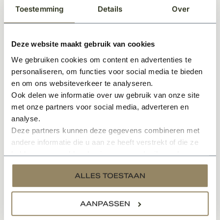
beslag indien nodig opnieuw te lakken.
Toestemming
Details
Over
Eigenschappen Dauby decoratief beslag;
Unieke afwerking
Deze website maakt gebruik van cookies
Tijdloos
We gebruiken cookies om content en advertenties te
In meerdere kleuren en varianten leverbaar
personaliseren, om functies voor social media te bieden
Sfeervol en karakteristieke uitstraling
en om ons websiteverkeer te analyseren.
Ook delen we informatie over uw gebruik van onze site
Onderhoudsvriendelijk materiaal
met onze partners voor social media, adverteren en
analyse.
Specificaties
Deze partners kunnen deze gegevens combineren met
andere informatie die u aan ze heeft verstrekt of die ze
hebben verzameld op basis van uw gebruik van hun
services.
Gerelateerde producten
ALLES TOESTAAN
AANPASSEN