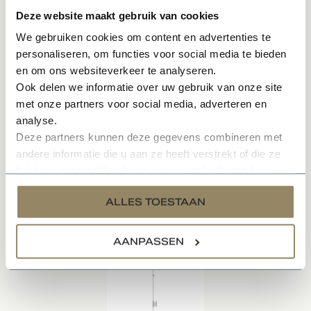
Deze website maakt gebruik van cookies
• Tijdloos
We gebruiken cookies om content en advertenties te
personaliseren, om functies voor social media te bieden
• In meerdere kleuren en varianten leverbaar
en om ons websiteverkeer te analyseren.
• Sfeervol en karakteristieke uitstraling
Ook delen we informatie over uw gebruik van onze site
met onze partners voor social media, adverteren en
• Onderhoudsvriendelijk materiaal
analyse.
Deze partners kunnen deze gegevens combineren met
Specificaties
andere informatie die u aan ze heeft verstrekt of die ze
hebben verzameld op basis van uw gebruik van hun
services.
ALLES TOESTAAN
Gerelateerde producten
AANPASSEN