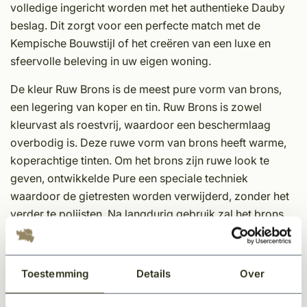
volledige ingericht worden met het authentieke Dauby
beslag. Dit zorgt voor een perfecte match met de
Kempische Bouwstijl of het creëren van een luxe en
sfeervolle beleving in uw eigen woning.
De kleur Ruw Brons is de meest pure vorm van brons,
een legering van koper en tin. Ruw Brons is zowel
kleurvast als roestvrij, waardoor een beschermlaag
overbodig is. Deze ruwe vorm van brons heeft warme,
koperachtige tinten. Om het brons zijn ruwe look te
geven, ontwikkelde Pure een speciale techniek
waardoor de gietresten worden verwijderd, zonder het
verder te polijsten. Na langdurig gebruik zal het brons
op een natuurlijke manier opgepoetst worden, en komt
er een lichte glans tevoorschijn.
Toestemming
Details
Over
Eigenschappen Dauby decoratief beslag:
• Unieke afwerking