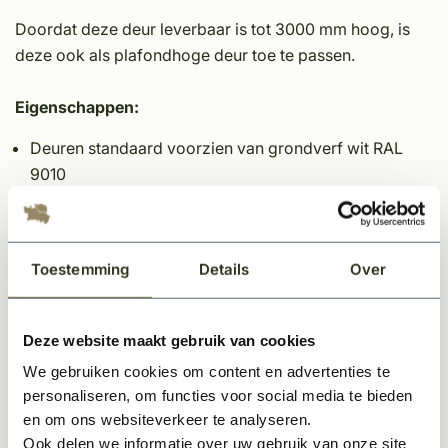
Doordat deze deur leverbaar is tot 3000 mm hoog, is
deze ook als plafondhoge deur toe te passen.
Eigenschappen:
Deuren standaard voorzien van grondverf wit RAL
9010
Massieve binnendeur
Extra brede stijlen en dorpels
Hart krukgat op 105 cm vanaf onderkant deur
Toestemming
Details
Over
massief hout met een MDF toplaag
Leverbaar tot wel 3000 mm hoog
Deuren zijn standaard voorzien van
Deze website maakt gebruik van cookies
slotgat/voorplaatboring type 1200
We gebruiken cookies om content en advertenties te
personaliseren, om functies voor social media te bieden
Let op:
en om ons websiteverkeer te analyseren.
Elke binnendeur is standaard voorzien van een slotgat
Ook delen we informatie over uw gebruik van onze site