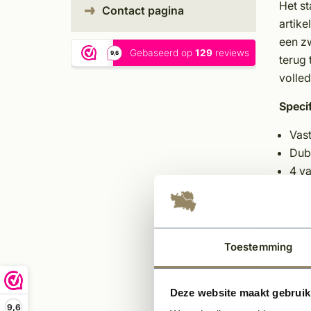
Het s
Contact pagina
artike
een z
terug
volled
Specif
Vas
Dubb
4 va
Glas
Met
Ant
RAL
Toestemming
Voo
Plaa
Deze website maakt gebruik
9,6