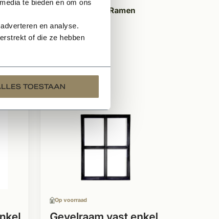
 media te bieden en om ons
epast in Kempische woningen. Ramen
ebouwen.
 adverteren en analyse.
rstrekt of die ze hebben
ALLES TOESTAAN
Op voorraad
nkel
Gevelraam vast enkel