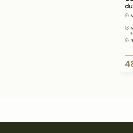
du
M
M
a
R
4