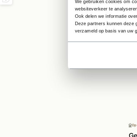
We gebruiken cookies om cont
Onze 
websiteverkeer te analyseren
voorz
Ook delen we informatie over
Deze partners kunnen deze g
verzameld op basis van uw g
Ge
Op
Ge