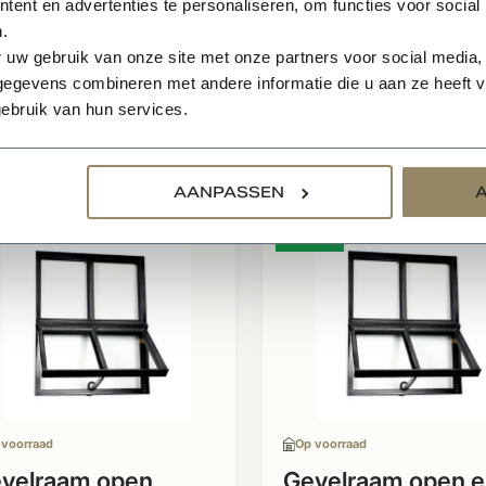
ent en advertenties te personaliseren, om functies voor social
ramen voorzien van dubbel glas worden veelvuldig toeg
.
ien van enkel glas worden voornamelijk toegepast in bijg
 uw gebruik van onze site met onze partners voor social media,
egevens combineren met andere informatie die u aan ze heeft ve
ebruik van hun services.
relateerde producten
AANPASSEN
- -1%
 voorraad
Op voorraad
velraam open
Gevelraam open e