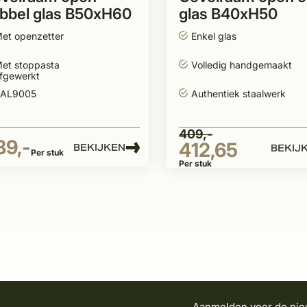
bbel glas B50xH60
glas B40xH50
et openzetter
Enkel glas
et stoppasta
Volledig handgemaakt
fgewerkt
AL9005
Authentiek staalwerk
409,-
89,-
412,65
BEKIJKEN
BEKIJ
Per stuk
Per stuk
Aanmelden voor de nie