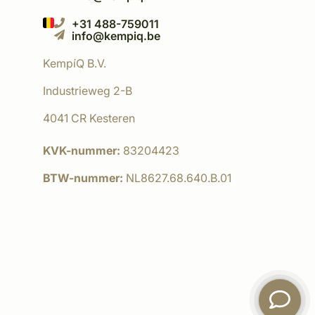
+31 488-759011
info@kempiq.be
KempíQ B.V.
Industrieweg 2-B
4041 CR Kesteren
KVK-nummer:
83204423
BTW-nummer:
NL8627.68.640.B.01