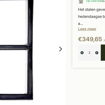
Op voorraad
L
Het stalen geve
hedendaagse bo
a...
Lees meer
€349,65