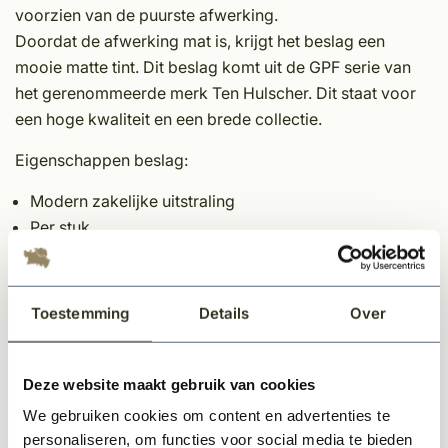
voorzien van de puurste afwerking.
Doordat de afwerking mat is, krijgt het beslag een
mooie matte tint. Dit beslag komt uit de GPF serie van
het gerenommeerde merk Ten Hulscher. Dit staat voor
een hoge kwaliteit en een brede collectie.
Eigenschappen beslag:
Modern zakelijke uitstraling
Per stuk
Afmeting rozet 50mm
Rozetdikte 8mm
Bestemd voor buitendeurbeslag(voordeur)
Toestemming
Details
Over
Mat zwart
Onderhoudsvriendelijk materiaal
Rozet wordt geleverd inclusief bevestiging voor
Deze website maakt gebruik van cookies
deurdikte 40 mm
We gebruiken cookies om content en advertenties te
personaliseren, om functies voor social media te bieden