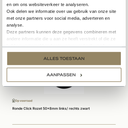
en om ons websiteverkeer te analyseren.
Specificaties
Ook delen we informatie over uw gebruik van onze site
met onze partners voor social media, adverteren en
analyse.
Deze partners kunnen deze gegevens combineren met
Gerelateerde producten
andere informatie die u aan ze heeft verstrekt of die ze
hebben verzameld op basis van uw gebruik van hun
services.
ALLES TOESTAAN
AANPASSEN
Op voorraad
Ronde Click Rozet 50x8mm links/ rechts zwart