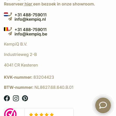
Reserveer
hier
een bezoek in onze showroom.
+31 488-759011
info@kempiq.nl
+31 488-759011
info@kempiq.be
KempíQ B.V.
Industrieweg 2-B
4041 CR Kesteren
KVK-nummer:
83204423
BTW-nummer:
NL8627.68.640.B.01