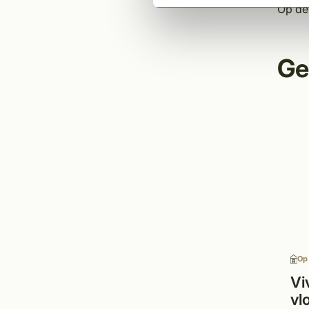
Op de 
Ge
Op
Vi
vl