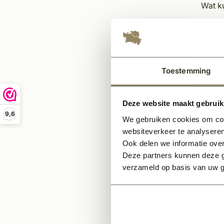
Wat ku
Het 
Sch
Pri
Ega
Toestemming
Inli
Leg
Afki
Deze website maakt gebruik
9,6
We gebruiken cookies om cont
Opmer
websiteverkeer te analyseren
Ook delen we informatie over
Indi
Deze partners kunnen deze g
bov
verzameld op basis van uw g
Indi
het 
Indi
tele