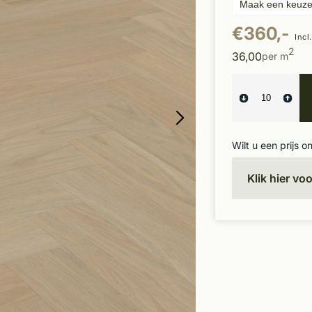
€360,-
Incl
2
36,00
per m
Wilt u een prijs o
Klik hier vo