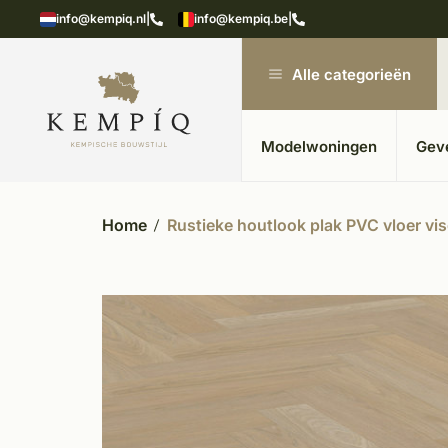
n in kempische bouwstijl
Meer dan 20 jaar ervar
info@kempiq.nl
|
info@kempiq.be
|
Alle categorieën
Modelwoningen
Gev
Home
Rustieke houtlook plak PVC vloer vis