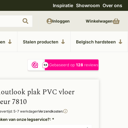
Inspiratie
Showroom
Over ons
Unieke materialen in kempische bouwstijl
M
Inloggen
Winkelwagen
ken
Stalen producten
Belgisch hardsteen
houtlook plak PVC vloer
leur 7810
evertijd: 5-7 werkdagen
Verzendkosten:
aken van onze legservice?:
*