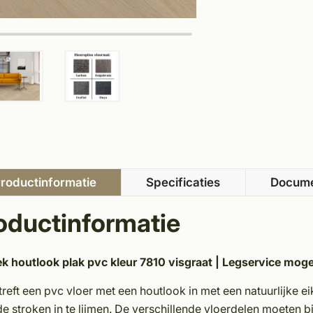
roductinformatie
Specificaties
Docum
oductinformatie
ek houtlook plak pvc kleur 7810 visgraat
|
Legservice mogel
treft een pvc vloer met een houtlook in met een natuurlijke e
e stroken in te lijmen. De verschillende vloerdelen moeten b