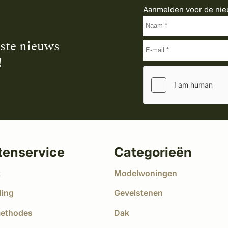
Aanmelden voor de nie
tste nieuws
!
tenservice
Categorieën
t
Modelwoningen
ding
Gevelstenen
methodes
Dak