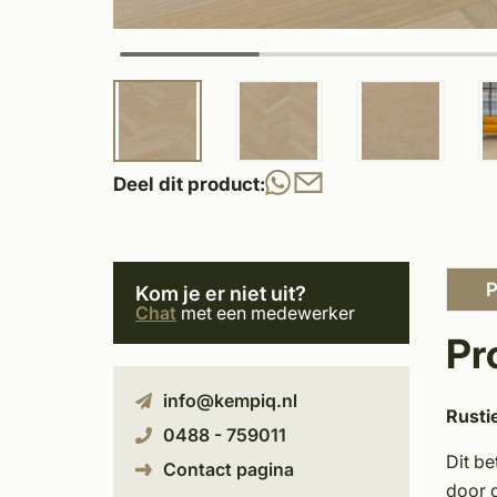
Deel dit product:
P
Kom je er niet uit?
Chat
met een medewerker
Pr
info@kempiq.nl
Rusti
0488 - 759011
Dit be
Contact pagina
door d