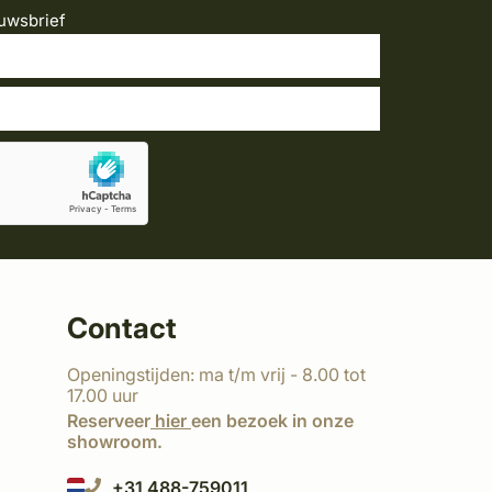
uwsbrief
Contact
Openingstijden: ma t/m vrij - 8.00 tot
17.00 uur
Reserveer
hier
een bezoek in onze
showroom.
+31 488-759011