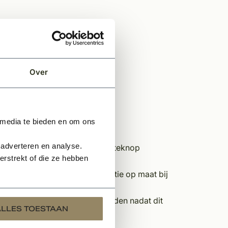
Over
 media te bieden en om ons
 adverteren en analyse.
nt u zich aanmelden via de offerteknop
rstrekt of die ze hebben
stelt, snijden wij deze op locatie op maat bij
n, kan dit alleen afgehaald worden nadat dit
ALLES TOESTAAN