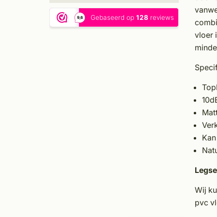
vanweg
combi
vloer 
minder
Specif
Top
10d
Mat
Verk
Kan
Natu
Legse
Wij k
pvc vl