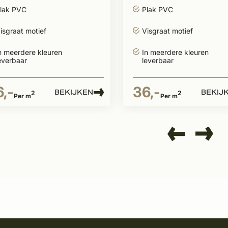
880
7850
lak PVC
Plak PVC
isgraat motief
Visgraat motief
n meerdere kleuren
In meerdere kleuren
everbaar
leverbaar
,-
36,-
BEKIJKEN
BEKIJ
2
2
Per m
Per m