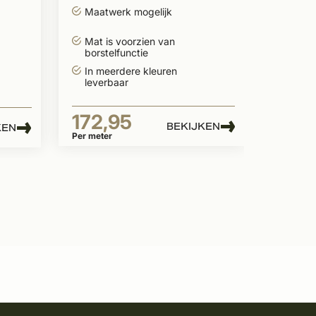
borstelfunctie
17,9
Maatwerk mogelijk
Mat is voorzien van
borstelfunctie
In meerdere kleuren
leverbaar
172,95
BEKIJKEN
KEN
Per meter