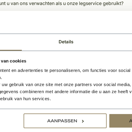
nt u van ons verwachten als u onze legservice gebruikt?
aanhelen van oneffenheden in de vloer
uren van de vloer
meren ondervloer
liseren van de ondervloer 1-3 mm
Details
jmen met speciale pvc lijm
gen van de vloer
tten van de vloer tegen de plint
 van cookies
ent en advertenties te personaliseren, om functies voor social
kingen:
.
 uw gebruik van onze site met onze partners voor social media,
en u een offerte wenst te ontvangen inclusief legservice, ku
egevens combineren met andere informatie die u aan ze heeft ve
enaan deze pagina.
ebruik van hun services.
en u naast het leggen van de vloer ook een deurmat bij ons be
leggen van de vloer.
en u geen legservice wenst en de pvc vloer graag wilt afhale
AANPASSEN
fonisch of per mail is bevestigd door KempiQ.