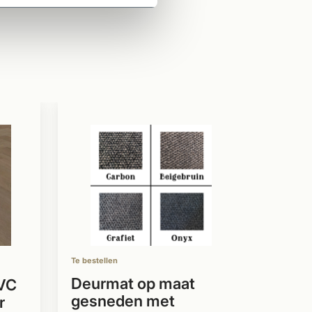
Te bestell
JAMES
''Bes
Herst
Profe
Vinyl
vloer
Speci
voor 
Te bestellen
Diver
produc
Deurmat op maat
PVC
voorr
gesneden met
r