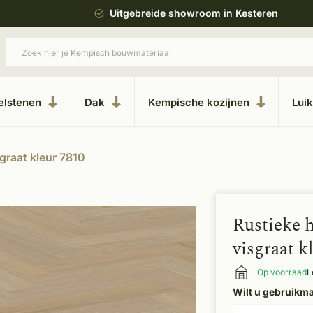
ing
Uitgebreide showroom in Kesteren
elstenen
Dak
Kempische kozijnen
Lui
graat kleur 7810
Rustieke 
visgraat k
Op voorraad
L
Wilt u gebruikm