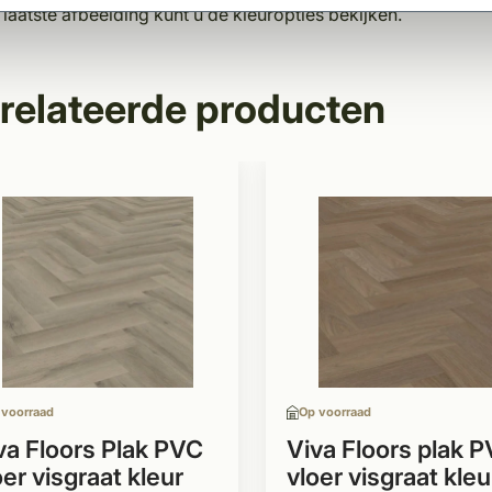
laatste afbeelding kunt u de kleuropties bekijken.
relateerde producten
 voorraad
Op voorraad
va Floors Plak PVC
Viva Floors plak 
oer visgraat kleur
vloer visgraat kleu