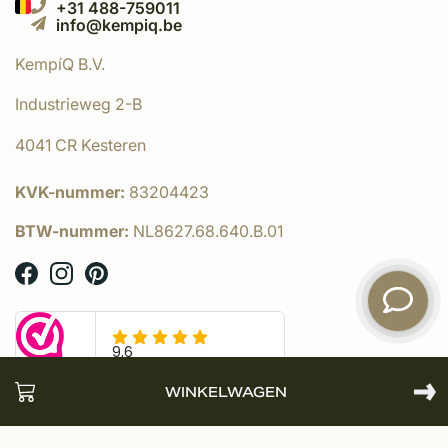
+31 488-759011
info@kempiq.be
KempíQ B.V.
Industrieweg 2-B
4041 CR Kesteren
KVK-nummer:
83204423
BTW-nummer:
NL8627.68.640.B.01
WINKELWAGEN
© KempíQ
- Powered by:
emarkable