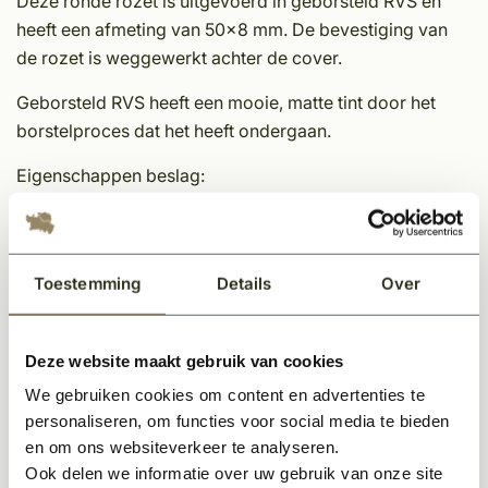
Deze ronde rozet is uitgevoerd in geborsteld RVS en
heeft een afmeting van 50x8 mm. De bevestiging van
de rozet is weggewerkt achter de cover.
Geborsteld RVS heeft een mooie, matte tint door het
borstelproces dat het heeft ondergaan.
Eigenschappen beslag:
Stijlvolle strakke afwerking
Uitstekend geschikt bij een strak of moderne interieur
Onderhoudsvriendelijk geborsteld RVS
Toestemming
Details
Over
Afmeting: 50x8 mm
Wordt geleverd per stuk inclusief
Deze website maakt gebruik van cookies
bevestigingsmateriaal
We gebruiken cookies om content en advertenties te
Specificaties
personaliseren, om functies voor social media te bieden
en om ons websiteverkeer te analyseren.
Ook delen we informatie over uw gebruik van onze site