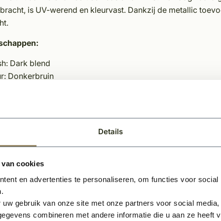
racht, is UV-werend en kleurvast. Dankzij de metallic toevoeg
ht.
schappen:
sh: Dark blend
ur: Donkerbruin
riaal: RVS
gte: 135 mm
edte: 9 mm
pte: 60 mm
Details
relateerde producten
 van cookies
ent en advertenties te personaliseren, om functies voor social
.
 uw gebruik van onze site met onze partners voor social media,
egevens combineren met andere informatie die u aan ze heeft ve