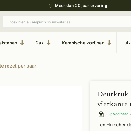
 bouwstijl
Meer dan 20 jaar ervaring
elstenen
Dak
Kempische kozijnen
Lui
e rozet per paar
Deurkruk 
vierkante 
Op voorraad
L
Ten Hulscher d