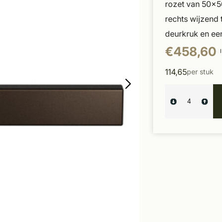
rozet van 50x5
rechts wijzend 
deurkruk en een
€458,60
114,65
per stuk