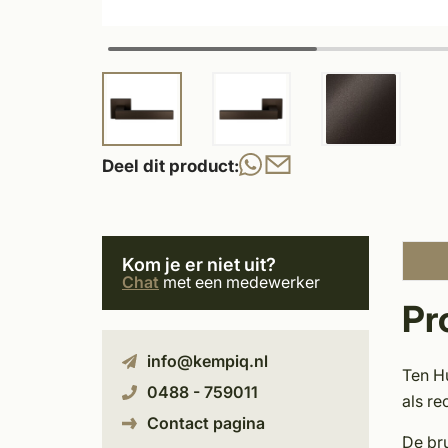
Deel dit product:
Kom je er niet uit?
Chat
met een medewerker
Pr
info@kempiq.nl
Ten H
0488 - 759011
als re
Contact pagina
De bru