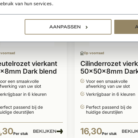
ebruik van hun services.
AANPASSEN
 voorraad
Op voorraad
eutelrozet vierkant
Cilinderrozet vier
x8mm Dark blend
50x50x8mm Dar
blend
oor een smaakvolle
Voor een smaakvolle
fwerking van uw slot
afwerking van uw slot
erkrijgbaar in 6 kleuren
Verkrijgbaar in 6 kleuren
erfect passend bij de
Perfect passend bij de
uidige deurstijlen
huidige deurstijlen
6,30
16,30
BEKIJKEN
BEKIJ
Per stuk
Per stuk