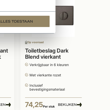
Op voor
Deurk
Blend
rozet
ALLES TOESTAAN
Verkrijg
met me
Inclus
Op voorraad
Gesch
buite
kant
Toiletbeslag Dark
k
Blend vierkant
50x50x8mm stift
129,
Verkrijgbaar in 6 kleuren
8mm
Met vierkante rozet
Inclusief
bevestigingsmateriaal
74,25
KEN
BEKIJKEN
Per stuk