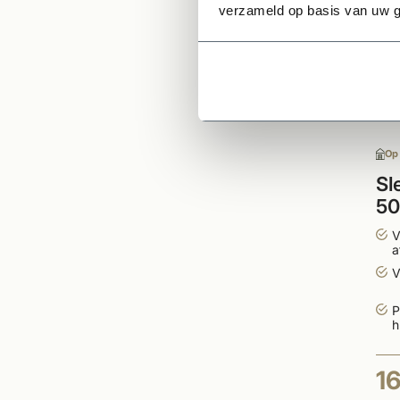
verzameld op basis van uw g
Op
Sl
50
V
a
V
P
h
1