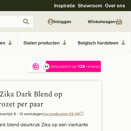
Inspiratie
Showroom
Over ons
Uitgebreide showroom in Kesteren
Unieke m
Inloggen
Winkelwagen
ken
Stalen producten
Belgisch hardsteen
Zika Dark Blend op
rozet per paar
evertijd: 8 - 10 werkdagen
Verzendkosten €9,99
ark blend deurkruk Zika op een vierkante