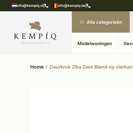
showroom in Kesteren
Unieke materialen in kempische
info@kempiq.nl
|
info@kempiq.be
|
Alle categorieën
Modelwoningen
Gev
Home
Deurkruk Zika Dark Blend op vierkant