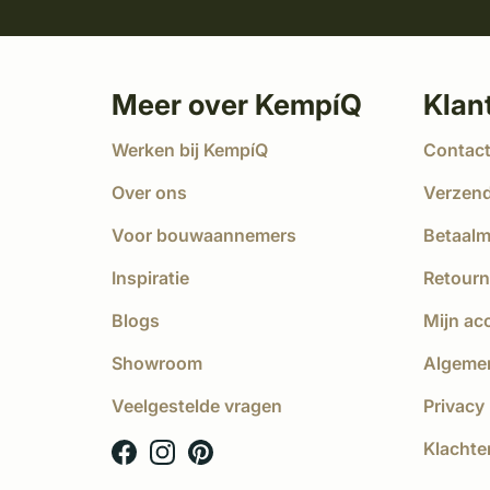
Meer over KempíQ
Klan
Werken bij KempíQ
Contac
Over ons
Verzen
Voor bouwaannemers
Betaal
Inspiratie
Retourn
Blogs
Mijn ac
Showroom
Algeme
Veelgestelde vragen
Privacy 
Klachte