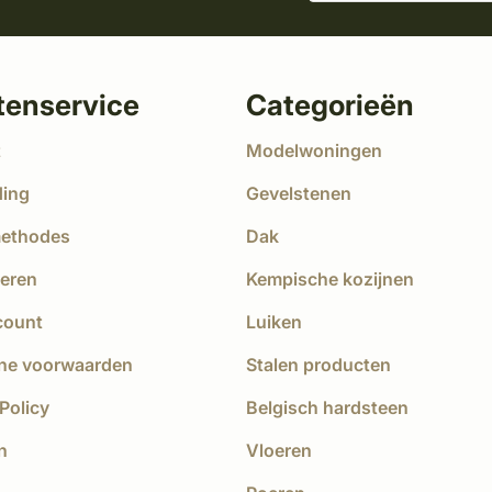
tenservice
Categorieën
t
Modelwoningen
ding
Gevelstenen
methodes
Dak
eren
Kempische kozijnen
count
Luiken
ne voorwaarden
Stalen producten
Policy
Belgisch hardsteen
n
Vloeren