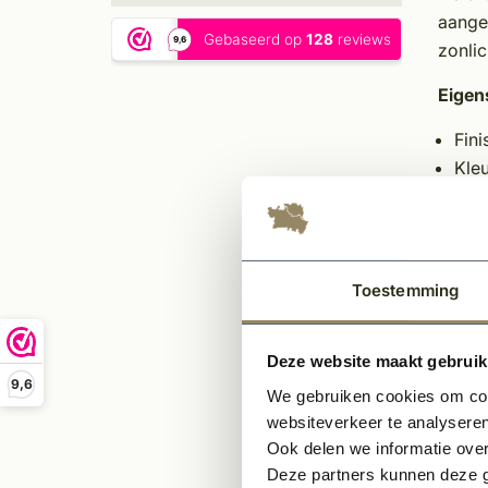
aangeb
zonlic
Eigen
Fini
Kle
Mate
Len
Bre
Die
Toestemming
Ge
Deze website maakt gebruik
9,6
We gebruiken cookies om cont
websiteverkeer te analyseren
Ook delen we informatie over
Deze partners kunnen deze g