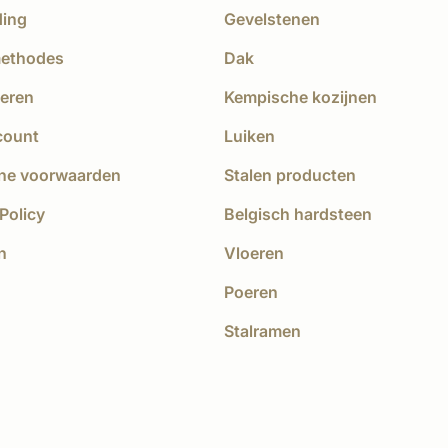
ding
Gevelstenen
methodes
Dak
eren
Kempische kozijnen
count
Luiken
ne voorwaarden
Stalen producten
Policy
Belgisch hardsteen
n
Vloeren
Poeren
Stalramen