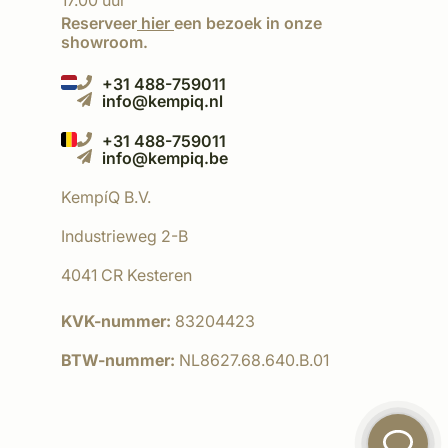
17.00 uur
Reserveer
hier
een bezoek in onze
showroom.
+31 488-759011
info@kempiq.nl
+31 488-759011
info@kempiq.be
KempíQ B.V.
Industrieweg 2-B
4041 CR Kesteren
KVK-nummer:
83204423
BTW-nummer:
NL8627.68.640.B.01