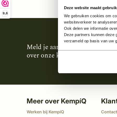
Deze website maakt gebruik
9,6
We gebruiken cookies om cont
websiteverkeer te analyseren
Ook delen we informatie over
Deze partners kunnen deze g
verzameld op basis van uw g
Meld je aan en ontvang het laa
over onze kempische bouwstijl
Meer over KempíQ
Klan
Werken bij KempíQ
Contac