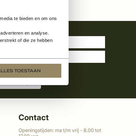
 media te bieden en om ons
uwsbrief
 adverteren en analyse.
rstrekt of die ze hebben
ALLES TOESTAAN
Contact
Openingstijden: ma t/m vrij - 8.00 tot