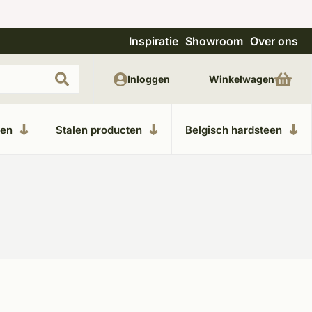
Inspiratie
Showroom
Over ons
Uitgebreide showroom in Kesteren
Unieke m
Inloggen
Winkelwagen
ken
Stalen producten
Belgisch hardsteen