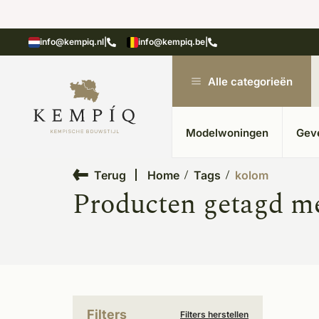
showroom in Kesteren
Unieke materialen in kempische
info@kempiq.nl
|
info@kempiq.be
|
Alle categorieën
Modelwoningen
Gev
Terug
Home
Tags
kolom
Producten getagd m
Filters
Filters herstellen