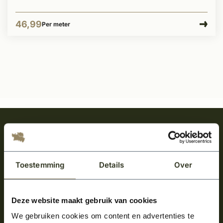
46,99
Per meter
Meld je aan en ontvang het laatste nieuws
over onze kempische bouwstijl!
Aanmelden voor de nieuwsbrief
Toestemming
Details
Over
Deze website maakt gebruik van cookies
We gebruiken cookies om content en advertenties te