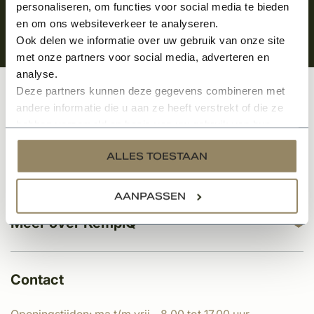
personaliseren, om functies voor social media te bieden
en om ons websiteverkeer te analyseren.
Ook delen we informatie over uw gebruik van onze site
met onze partners voor social media, adverteren en
analyse.
Deze partners kunnen deze gegevens combineren met
Klantenservice
andere informatie die u aan ze heeft verstrekt of die ze
hebben verzameld op basis van uw gebruik van hun
services.
ALLES TOESTAAN
Categorieën
AANPASSEN
Meer over KempíQ
Contact