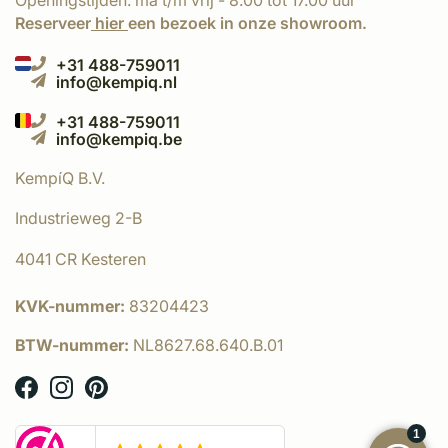
Openingstijden: ma t/m vrij - 8.00 tot 17.00 uur
Reserveer
hier
een bezoek in onze showroom.
+31 488-759011
info@kempiq.nl
+31 488-759011
info@kempiq.be
KempíQ B.V.
Industrieweg 2-B
4041 CR Kesteren
KVK-nummer:
83204423
BTW-nummer:
NL8627.68.640.B.01