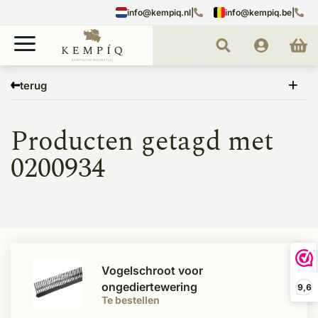
info@kempiq.nl
|
info@kempiq.be
|
Home
Tags
0200934
terug
Producten getagd met
0200934
Vogelschroot voor
ongediertewering
9,6
Te bestellen