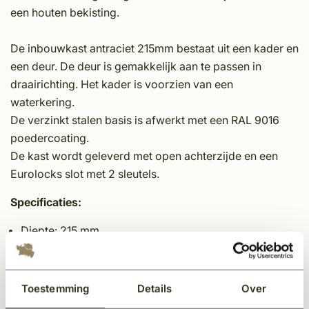
een houten bekisting.
De inbouwkast antraciet 215mm bestaat uit een kader en
een deur. De deur is gemakkelijk aan te passen in
draairichting. Het kader is voorzien van een
waterkering.
De verzinkt stalen basis is afwerkt met een RAL 9016
poedercoating.
De kast wordt geleverd met open achterzijde en een
Eurolocks slot met 2 sleutels.
Specificaties:
Diepte: 215 mm
Hoogte: 393 mm
Breedte: 322 mm
Kleur: RAL 9016
Toestemming
Details
Over
Materiaaltype: verzinkt staal