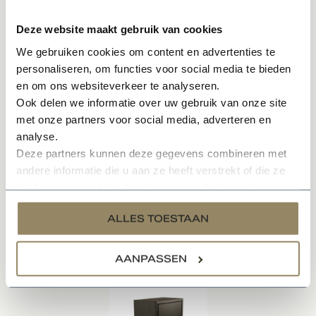
Universele draairichting van de deur
Perfect geschikt voor poeren
Deze website maakt gebruik van cookies
Geschikt als doorvoer voor muren van woningen
We gebruiken cookies om content en advertenties te
Inclusief slot
personaliseren, om functies voor social media te bieden
Geleverd met 2 sleutels
en om ons websiteverkeer te analyseren.
Ook delen we informatie over uw gebruik van onze site
Universele draairichting
met onze partners voor social media, adverteren en
analyse.
Specificaties
Deze partners kunnen deze gegevens combineren met
andere informatie die u aan ze heeft verstrekt of die ze
Documenten
hebben verzameld op basis van uw gebruik van hun
services.
ALLES TOESTAAN
Gerelateerde producten
AANPASSEN