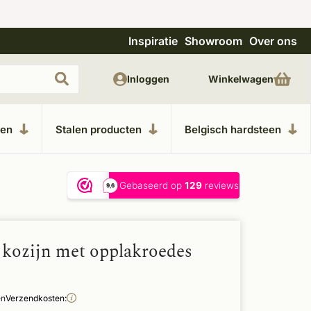
Inspiratie
Showroom
Over ons
Unieke materialen in kempische bouwstijl
M
Inloggen
Winkelwagen
ken
Stalen producten
Belgisch hardsteen
kozijn met opplakroedes
en
Verzendkosten: