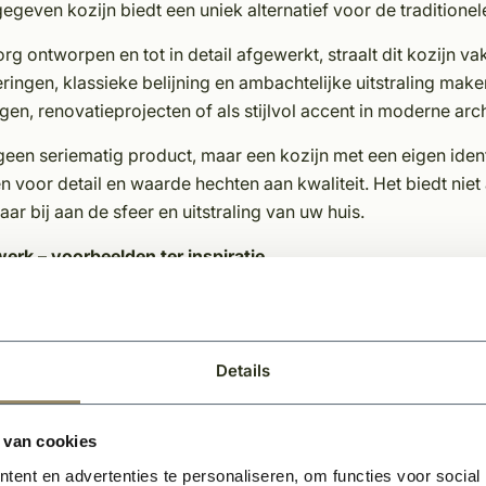
geven kozijn biedt een uniek alternatief voor de traditionel
rg ontworpen en tot in detail afgewerkt, straalt dit kozijn va
eringen, klassieke belijning en ambachtelijke uitstraling mak
en, renovatieprojecten of als stijlvol accent in moderne arch
 geen seriematig product, maar een kozijn met een eigen ide
 voor detail en waarde hechten aan kwaliteit. Het biedt niet
aar bij aan de sfeer en uitstraling van uw huis.
erk – voorbeelden ter inspiratie
ariant en maat is mogelijk: wij maken elk kozijn volledig op
rken:
Details
% computergestuurd nauwkeurige maatvoering
ndaard hardhout Meranti
en gekozen wordt voor roedes, zijn dit standaard opplakroe
 van cookies
e diverse raamtype; vast raam, draai functie of draai/kiep
ent en advertenties te personaliseren, om functies voor social