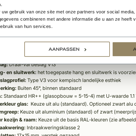
inele Kempische profilering met veel details
.
ertificeerd overeenkomstig Nederlandse bouweisen
 uw gebruik van onze site met onze partners voor social media,
zien van kader + aanslagprofiel
egevens combineren met andere informatie die u aan ze heeft ve
ebruik van hun services.
icaties:
ieltype:
KempiQ Prestige
tsoort:
Meranti, gespoten in verflaagdikte MU120
AANPASSEN
des:
Opplakroede 30 mm breed
lag:
Draai-val beslag V13
g- en sluitwerk:
het toegepaste hang en sluitwerk is voorzie
slagprofiel:
Type V3 voor kempisch landelijke esthiek
erking:
Buiten 45°, binnen standaard
s:
Standaard HR++ (glasopbouw = 5-15-4) met U-waarde 1.1 W
erkleur glas:
Keuze uit alu (standaard). Optioneel zwart alu 
mgreep:
Keuze uit aluminium (standaard) of zwart (meerprij
ur kozijn & raam:
Keuze uit de basis RAL-kleuren (zie afbeeld
raakwering:
Inbraakweringsklasse 2
slatten:
17x15 mm, verstek gezaagd