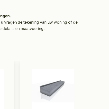
angen.
j u vragen de tekening van uw woning of de
e details en maatvoering.
Te bestell
Dauby
raamk
ruw m
Zorgt
belevi
In me