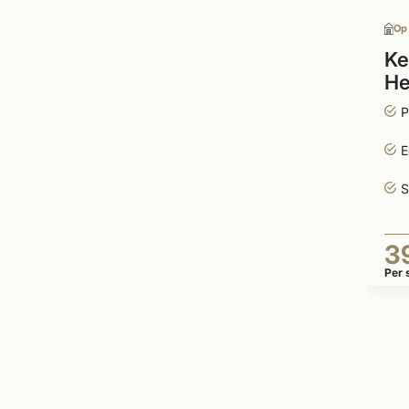
Op
Ke
He
P
E
S
3
Per 