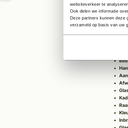
Orig
websiteverkeer te analyseren
Gec
Ook delen we informatie over
Voor
Deze partners kunnen deze g
verzameld op basis van uw g
Specif
Prof
Hou
Roe
Bes
Han
Aan
Afw
Gla
Kad
Raa
Kle
Inb
Gla