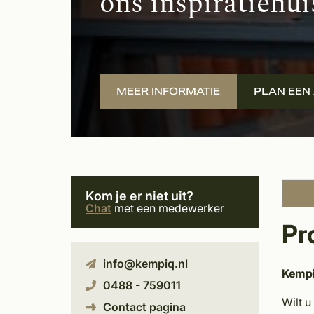
ons inspiratiehui
MEER INFORMATIE
PLAN EEN
Kom je er niet uit?
Chat
met een medewerker
Pr
info@kempiq.nl
Kempi
0488 - 759011
Wilt u
Contact pagina