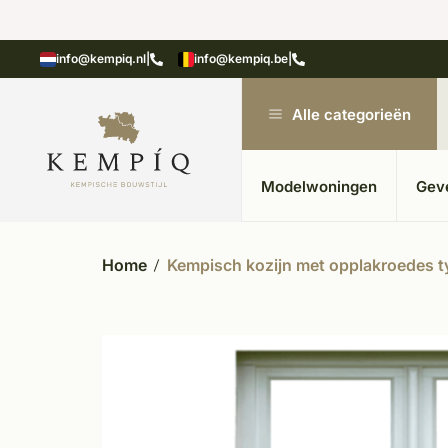
n in kempische bouwstijl
Meer dan 20 jaar ervar
info@kempiq.nl
|
info@kempiq.be
|
Alle categorieën
Modelwoningen
Gev
Home
Kempisch kozijn met opplakroedes t