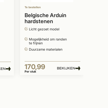
kleur
lever
Te bestellen
Uniek
speci
Belgische Arduin
hardstenen
98,
raamdorpel 24cm
Licht gezoet model
Per stuk
model 3
Mogelijkheid om randen
te frijnen
Duurzame materialen
170,99
BEKIJKEN
KEN
Per stuk