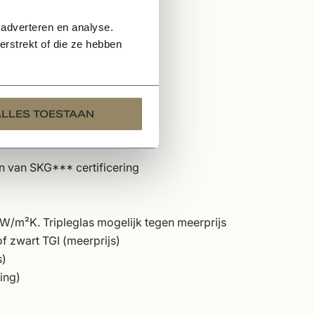
 adverteren en analyse.
rstrekt of die ze hebben
ALLES TOESTAAN
n van SKG*** certificering
/m²K. Tripleglas mogelijk tegen meerprijs
of zwart TGI (meerprijs)
s)
ing)