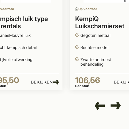
 voorraad
Op voorraad
mpisch luik type
KempíQ
rentals
Luikscharnierset
RECHTS zwart
aneel-louvre luik
Gegoten metaal
cht kempisch detail
Rechtse model
tijlvolle afwerking
Zwarte antiroest
behandeling
95,50
106,56
BEKIJKEN
BEKIJ
stuk
Per stuk