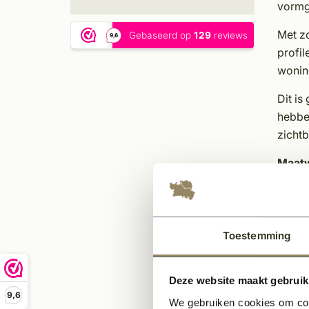
vormge
Met zo
profil
woning
Dit is
hebben
zichtb
Maatw
Elke v
Kenme
Toestemming
100
Sta
Indi
Deze website maakt gebruik
Keuz
9,6
We gebruiken cookies om cont