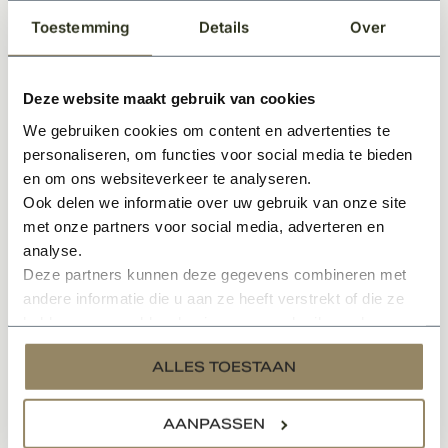
Zijkanten uitgerust met schuine borstels voor optimale
Toestemming
Details
Over
insectenwering
Onderzijde met duurzame EPDM dichtingsband
Speciaal geschikt voor stalen dakramen met
Deze website maakt gebruik van cookies
afmetingen 60x70 cm (55x65 cm hormaat)
We gebruiken cookies om content en advertenties te
personaliseren, om functies voor social media te bieden
Met deze robuuste insectenhor bescherm je je huis
en om ons websiteverkeer te analyseren.
effectief tegen ongewenste insecten, zonder afbreuk
Ook delen we informatie over uw gebruik van onze site
te doen aan het uiterlijk van je stalen dakraam. Bestel
met onze partners voor social media, adverteren en
nu jouw op maat gemaakte hor en ervaar de perfecte
analyse.
combinatie van kwaliteit, functionaliteit en design!
Deze partners kunnen deze gegevens combineren met
andere informatie die u aan ze heeft verstrekt of die ze
hebben verzameld op basis van uw gebruik van hun
services.
Gerelateerde producten
ALLES TOESTAAN
AANPASSEN