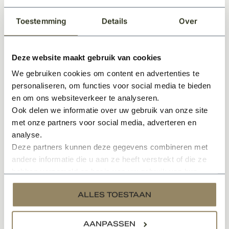
Het rozetkapje is voorzien van een inkeping aan de
onderkant, zodat de rozet indien nodig gemakkelijk
Toestemming
Details
Over
verwijderd kan worden.
20mm krukdiameter
EN1906 klasse 3 geveerd
Deze website maakt gebruik van cookies
Leverbaar in 2 kleuren; mat zwart & rvs
We gebruiken cookies om content en advertenties te
Massieve RVS ondergrond
personaliseren, om functies voor social media te bieden
Exclusief rozet of schild, deze dient u extra mee te
en om ons websiteverkeer te analyseren.
bestellen
Ook delen we informatie over uw gebruik van onze site
met onze partners voor social media, adverteren en
De producten kunnen worden schoongemaakt met
analyse.
behulp van een sopje met zachte zeep.
Deze partners kunnen deze gegevens combineren met
andere informatie die u aan ze heeft verstrekt of die ze
NB: er mogen geen agressieve schoonmaakmiddelen
hebben verzameld op basis van uw gebruik van hun
gebruikt worden!
services.
ALLES TOESTAAN
Specificaties
AANPASSEN