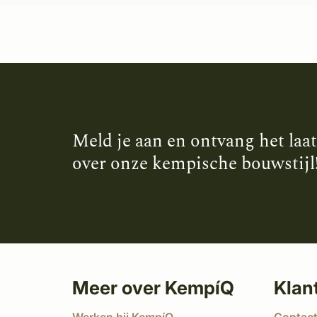
Meld je aan en ontvang het laa
over onze kempische bouwstijl
Meer over KempíQ
Klan
Werken bij KempíQ
Contac