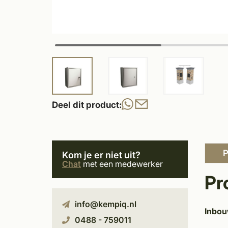
Deel dit product:
P
Kom je er niet uit?
Chat
met een medewerker
Pr
info@kempiq.nl
Inbou
0488 - 759011