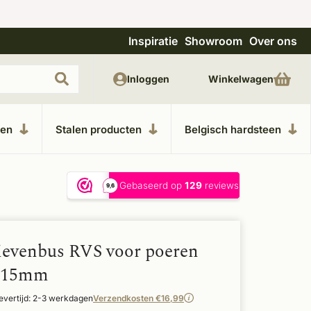
Inspiratie
Showroom
Over ons
Uitgebreide showroom in Kesteren
Unieke m
Inloggen
Winkelwagen
ken
Stalen producten
Belgisch hardsteen
evenbus RVS voor poeren
215mm
evertijd: 2-3 werkdagen
Verzendkosten €16,99