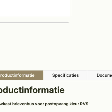
roductinformatie
Specificaties
Docum
oductinformatie
wkast brievenbus voor postopvang kleur RVS