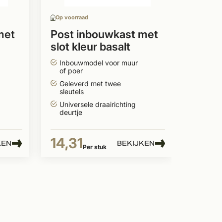
Inclus
sleute
Op voorraad
Univer
deurtj
met
Post inbouwkast met
slot kleur basalt
158,
215mm
Inbouwmodel voor muur
Per stuk
of poer
Geleverd met twee
sleutels
Universele draairichting
deurtje
14,31
KEN
BEKIJKEN
Per stuk