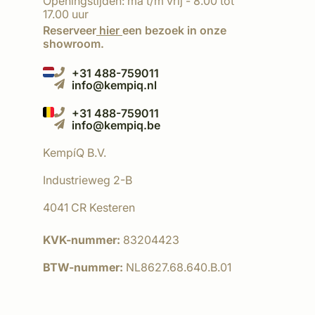
Openingstijden: ma t/m vrij - 8.00 tot
17.00 uur
Reserveer
hier
een bezoek in onze
showroom.
+31 488-759011
info@kempiq.nl
+31 488-759011
info@kempiq.be
KempíQ B.V.
Industrieweg 2-B
4041 CR Kesteren
KVK-nummer:
83204423
BTW-nummer:
NL8627.68.640.B.01