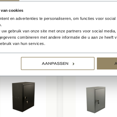
ect geschikt voor poeren
 van cookies
chikt als doorvoer voor muren van woningen
usief slot
ent en advertenties te personaliseren, om functies voor social
verd met 2 sleutels
.
 uw gebruik van onze site met onze partners voor social media,
ersele draairichting
egevens combineren met andere informatie die u aan ze heeft ve
ebruik van hun services.
relateerde producten
AANPASSEN