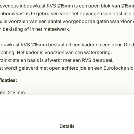
ievenbus inbouwkast RVS 215mm is een open blok van 215mm
inbouwkast is te gebruiken voor het opvangen van post in o.
x is voorzien van een aantal voorgeboorde gaten waardoor 
 bekisting of in het metselwerk.
bouwkast RVS 215mm bestaat uit een kader en een deur. De de
ichting. Het kader is voorzien van een waterkering.
zinkt stalen basis is afwerkt met een RVS deurdeel.
t wordt geleverd met open achterzijde en een Eurolocks slot
icaties:
pte: 215 mm
gte: 393 mm
edte: 322 mm
ur: RVS
riaaltype postkast: verzinkt staal
Details
ersele draairichting van de deur