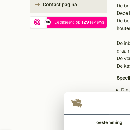
Contact pagina
De br
Deze 
De bo
houten
De in
draair
De ver
De kas
Specif
Die
Hoo
Bre
Kle
Mate
Toestemming
Univ