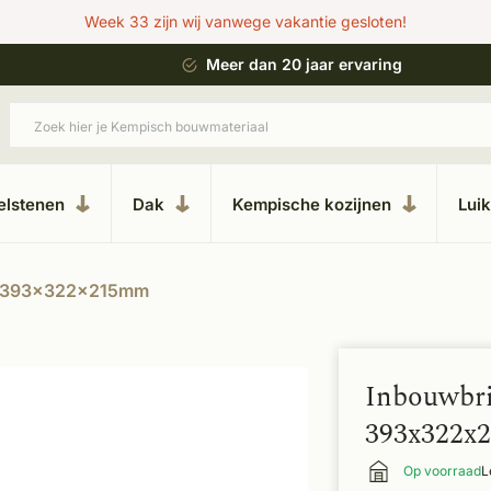
Week 33 zijn wij vanwege vakantie gesloten!
 bouwstijl
Meer dan 20 jaar ervaring
elstenen
Dak
Kempische kozijnen
Lui
en 393x322x215mm
Inbouwbri
393x322x
Op voorraad
L