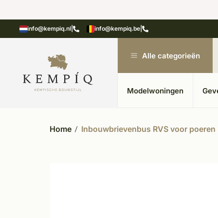
showroom in Kesteren
Unieke materialen in kempische
info@kempiq.nl
|
info@kempiq.be
|
Alle categorieën
Modelwoningen
Gev
Home
Inbouwbrievenbus RVS voor poer