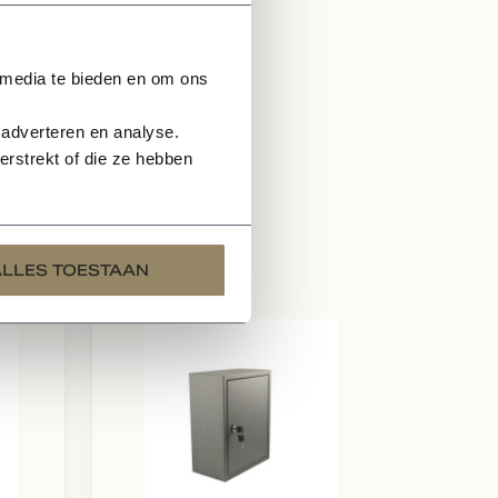
 media te bieden en om ons
 adverteren en analyse.
rstrekt of die ze hebben
ALLES TOESTAAN
Op voor
Deur
inbo
frame
Los fr