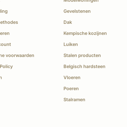
ding
Gevelstenen
methodes
Dak
eren
Kempische kozijnen
count
Luiken
ne voorwaarden
Stalen producten
Policy
Belgisch hardsteen
n
Vloeren
Poeren
Stalramen