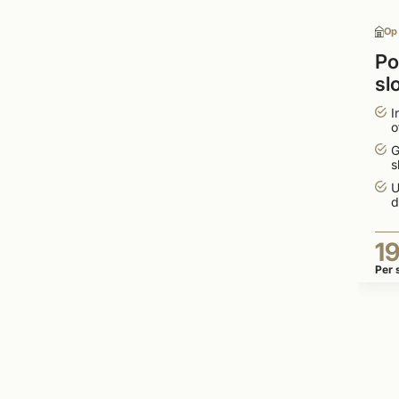
Op
Po
sl
1
I
o
G
s
U
d
1
Per 