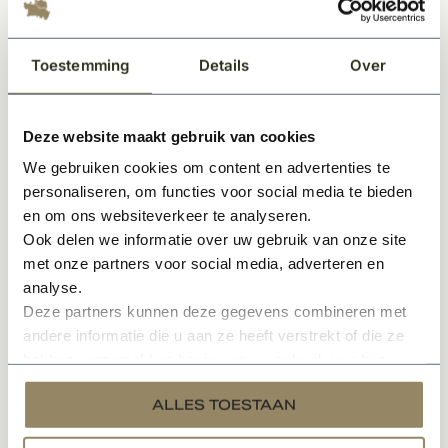
het bijgevoegde document ''kleurinformatie Pure Line''.
Eigenschappen Dauby decoratief beslag:
Toestemming
Details
Over
Unieke afwerking
Tijdloos
Deze website maakt gebruik van cookies
Geschikt voor interieur & exterieur
We gebruiken cookies om content en advertenties te
In meerdere kleuren en varianten leverbaar
personaliseren, om functies voor social media te bieden
Sfeervol en karakteristieke uitstraling
en om ons websiteverkeer te analyseren.
Onderhoudsvriendelijk materiaal
Ook delen we informatie over uw gebruik van onze site
met onze partners voor social media, adverteren en
Specificaties
analyse.
Deze partners kunnen deze gegevens combineren met
andere informatie die u aan ze heeft verstrekt of die ze
Documenten
hebben verzameld op basis van uw gebruik van hun
services.
ALLES TOESTAAN
Gerelateerde producten