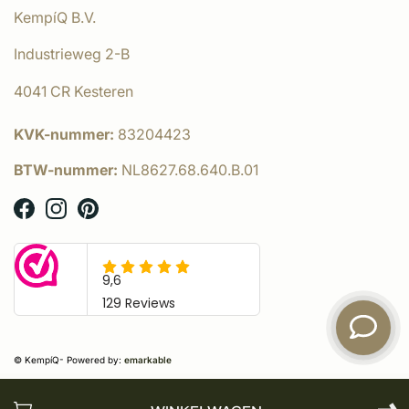
KempíQ B.V.
Industrieweg 2-B
4041 CR Kesteren
KVK-nummer:
83204423
BTW-nummer:
NL8627.68.640.B.01
© KempíQ
- Powered by:
emarkable