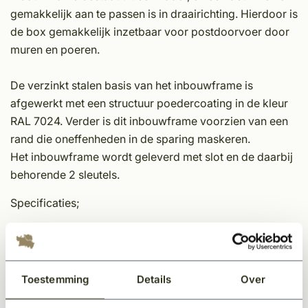
gemakkelijk aan te passen is in draairichting. Hierdoor is
de box gemakkelijk inzetbaar voor postdoorvoer door
muren en poeren.
De verzinkt stalen basis van het inbouwframe is
afgewerkt met een structuur poedercoating in de kleur
RAL 7024. Verder is dit inbouwframe voorzien van een
rand die oneffenheden in de sparing maskeren.
Het inbouwframe wordt geleverd met slot en de daarbij
behorende 2 sleutels.
Specificaties;
Diepte: 20 mm
Hoogte: 450 mm
Breedte: 400 mm
Toestemming
Details
Over
Kleur: Antraciet 7024
Materiaaltype: verzinkt staal