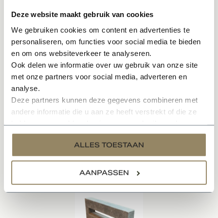
Universele draairichting van de deur
Deze website maakt gebruik van cookies
Perfect geschikt voor poeren
We gebruiken cookies om content en advertenties te
Geschikt als doorvoer voor muren van woningen
personaliseren, om functies voor social media te bieden
en om ons websiteverkeer te analyseren.
Specificaties
Ook delen we informatie over uw gebruik van onze site
met onze partners voor social media, adverteren en
Documenten
analyse.
Deze partners kunnen deze gegevens combineren met
Reviews
andere informatie die u aan ze heeft verstrekt of die ze
hebben verzameld op basis van uw gebruik van hun
services.
ALLES TOESTAAN
Gerelateerde producten
AANPASSEN