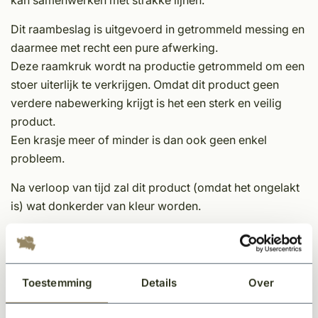
kan samenwerken met strakke lijnen.
Dit raambeslag is uitgevoerd in getrommeld messing en
daarmee met recht een pure afwerking.
Deze raamkruk wordt na productie getrommeld om een
stoer uiterlijk te verkrijgen. Omdat dit product geen
verdere nabewerking krijgt is het een sterk en veilig
product.
Een krasje meer of minder is dan ook geen enkel
probleem.
Na verloop van tijd zal dit product (omdat het ongelakt
is) wat donkerder van kleur worden.
Eigenschappen beslag:
Unieke afwerking
Toestemming
Details
Over
Per stuk(half paar)
Geschikt voor uw interieur