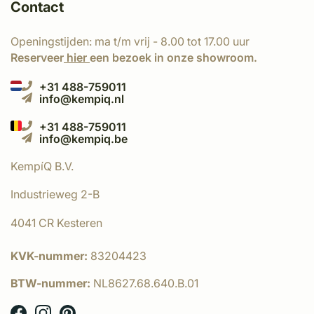
Contact
Openingstijden: ma t/m vrij - 8.00 tot 17.00 uur
Reserveer
hier
een bezoek in onze showroom.
+31 488-759011
info@kempiq.nl
+31 488-759011
info@kempiq.be
KempíQ B.V.
Industrieweg 2-B
4041 CR Kesteren
KVK-nummer:
83204423
BTW-nummer:
NL8627.68.640.B.01