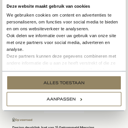
Sfeervol en karakteristieke uitstraling
Deze website maakt gebruik van cookies
Onderhoudsvriendelijk materiaal
We gebruiken cookies om content en advertenties te
Gemaakt van getrommeld messing
personaliseren, om functies voor social media te bieden
en om ons websiteverkeer te analyseren.
Specificaties
Ook delen we informatie over uw gebruik van onze site
met onze partners voor social media, adverteren en
analyse.
Deze partners kunnen deze gegevens combineren met
Gerelateerde producten
andere informatie die u aan ze heeft verstrekt of die ze
hebben verzameld op basis van uw gebruik van hun
services.
ALLES TOESTAAN
AANPASSEN
Op voorraad
Design deurklink (set van 2) Getrommeld Messing