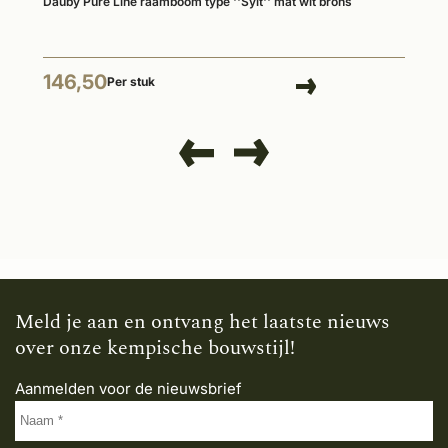
Dauby Pure Line raamboom type ''Sylt'' mat wit brons
146,50
Per stuk
Meld je aan en ontvang het laatste nieuws
over onze kempische bouwstijl!
Aanmelden voor de nieuwsbrief