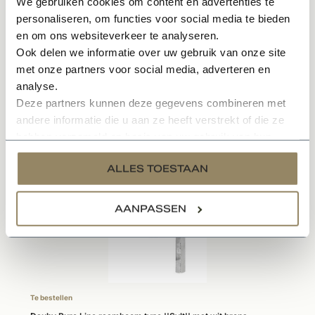
We gebruiken cookies om content en advertenties te
In meerdere kleuren en varianten leverbaar
personaliseren, om functies voor social media te bieden
Sfeervol en karakteristieke uitstraling
en om ons websiteverkeer te analyseren.
Onderhoudsvriendelijk materiaal
Ook delen we informatie over uw gebruik van onze site
met onze partners voor social media, adverteren en
Specificaties
analyse.
Deze partners kunnen deze gegevens combineren met
andere informatie die u aan ze heeft verstrekt of die ze
hebben verzameld op basis van uw gebruik van hun
Gerelateerde producten
services.
ALLES TOESTAAN
AANPASSEN
Te bestellen