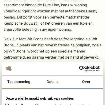
assortiment binnen de Pure Line, kan uw woning
volledige ingericht worden met het authentieke Dauby
beslag. Dit zorgt voor een perfecte match met de
Kempische Bouwstijl of het creëren van een luxe en
sfeervolle beleving in uw eigen woning.
De kleur Mat Wit Brons heeft dezelfde legering als Wit
Brons. In plaats van het ruwe materiaal te polijsten, zoals
bij Wit Brons, wordt het op een speciale manier
getrommeld, en daarna verder met de hand afgewerkt.
Het proces dat Pure toepast zorgt voor een mooie
matte patine. Ideaal voor wie van Wit Brons houdt, maar
liever een matte versie ziet.
Toestemming
Details
Over
Eigenschappen Dauby decoratief beslag;
Unieke afwerking
Deze website maakt gebruik van cookies
Tijdloos