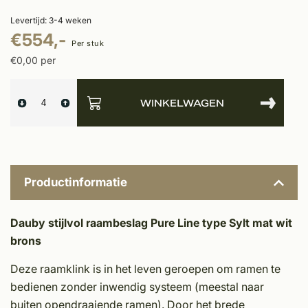
Levertijd: 3-4 weken
€554,-
Per stuk
€0,00 per
WINKELWAGEN
Productinformatie
Dauby stijlvol raambeslag Pure Line type Sylt mat wit
brons
Deze raamklink is in het leven geroepen om ramen te
bedienen zonder inwendig systeem (meestal naar
buiten opendraaiende ramen). Door het brede