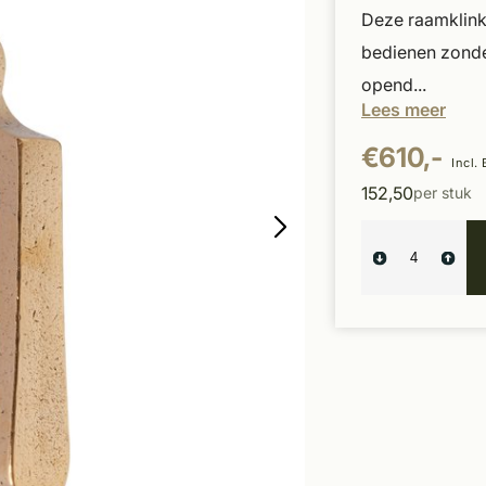
Deze raamklink
bedienen zonde
opend...
Lees meer
€610,-
Incl.
152,50
per stuk