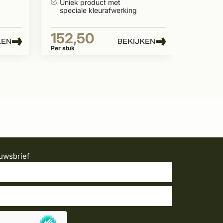
Uniek product met
speciale kleurafwerking
152,50
KEN
BEKIJKEN
Per stuk
uwsbrief