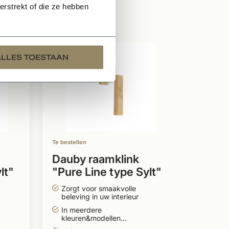
rstrekt of die ze hebben
ALLES TOESTAAN
Te bestellen
Dauby raamklink
lt"
"Pure Line type Sylt"
brons gepolijst
Zorgt voor smaakvolle
beleving in uw interieur
In meerdere
kleuren&modellen
leverbaar