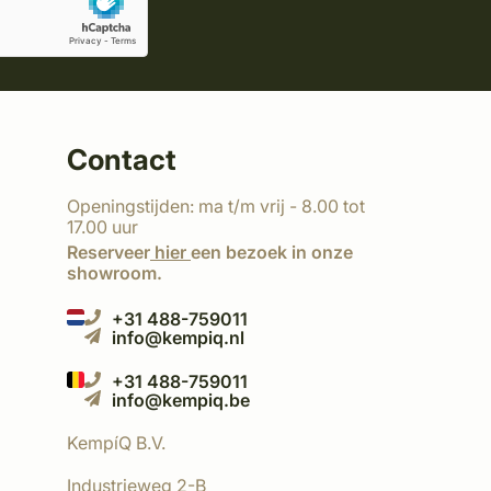
Contact
Openingstijden: ma t/m vrij - 8.00 tot
17.00 uur
Reserveer
hier
een bezoek in onze
showroom.
+31 488-759011
info@kempiq.nl
+31 488-759011
info@kempiq.be
KempíQ B.V.
Industrieweg 2-B