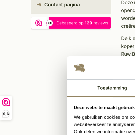
Deze 
Contact pagina
opend
worde
creëre
De kle
koperk
Ruw B
Eigen
Uni
Tijd
Toestemming
In m
Sfee
Deze website maakt gebruik
Ond
9,6
We gebruiken cookies om cont
websiteverkeer te analyseren
Ook delen we informatie over