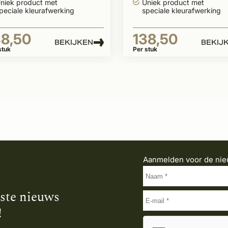
niek product met
Uniek product met
peciale kleurafwerking
speciale kleurafwerking
38,50
138,50
BEKIJKEN
BEKIJ
stuk
Per stuk
Aanmelden voor de nie
tste nieuws
!