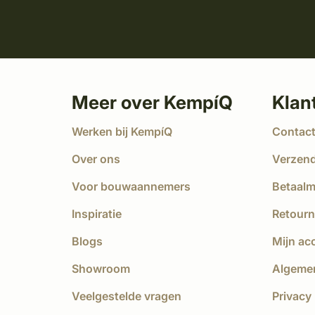
Meer over KempíQ
Klan
Werken bij KempíQ
Contac
Over ons
Verzen
Voor bouwaannemers
Betaal
Inspiratie
Retourn
Blogs
Mijn ac
Showroom
Algeme
Veelgestelde vragen
Privacy 