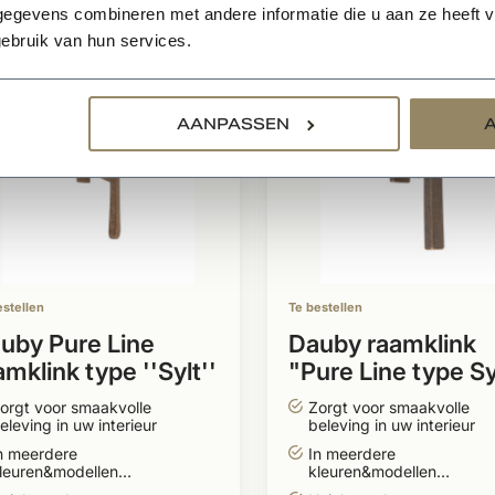
relateerde producten
egevens combineren met andere informatie die u aan ze heeft ve
ebruik van hun services.
AANPASSEN
estellen
Te bestellen
uby Pure Line
Dauby raamklink
amklink type ''Sylt''
"Pure Line type Sy
ons gepolijst
brons gepolijst
orgt voor smaakvolle
Zorgt voor smaakvolle
eleving in uw interieur
beleving in uw interieur
n meerdere
In meerdere
leuren&modellen
kleuren&modellen
everbaar
leverbaar