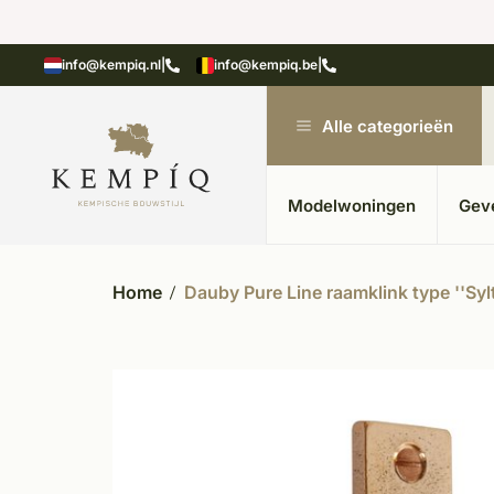
showroom in Kesteren
Unieke materialen in kempische
info@kempiq.nl
|
info@kempiq.be
|
Alle categorieën
Modelwoningen
Gev
Home
Dauby Pure Line raamklink type ''Sylt