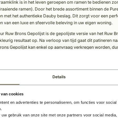
raamklink is in het leven geroepen om ramen te bedienen zo
raaiende ramen). Door het brede assortiment binnen de Pure 
n met het authentieke Dauby beslag. Dit zorgt voor een perf
n van een luxe en sfeervolle beleving in uw eigen woning.
ur Ruw Brons Gepolijst is de gepolijste versie van het Ruw B
leurig resultaat op. Na verloop van tijd gaat dit patineren
rons Gepolijst kan enkel op aanvraag verkregen worden, dus
schappen Dauby decoratief beslag;
eke afwerking
loos
Details
eerdere kleuren en varianten leverbaar
rvol en karakteristieke uitstraling
 van cookies
erhoudsvriendelijk materiaal
ent en advertenties te personaliseren, om functies voor social
.
 uw gebruik van onze site met onze partners voor social media,