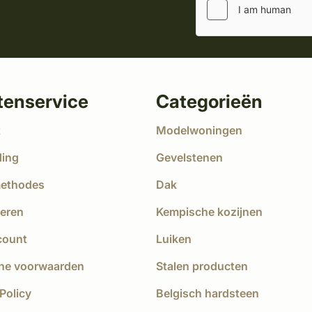
tenservice
Categorieën
t
Modelwoningen
ding
Gevelstenen
methodes
Dak
eren
Kempische kozijnen
count
Luiken
ne voorwaarden
Stalen producten
Policy
Belgisch hardsteen