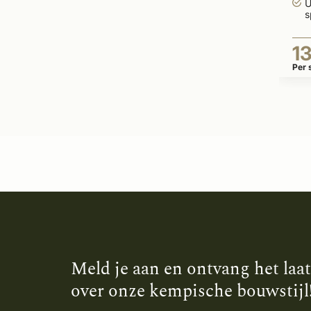
U
s
1
Per 
Meld je aan en ontvang het laa
over onze kempische bouwstijl