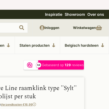
Inspiratie
Showroom
Over ons
Uitgebreide showroom in Kesteren
Unieke m
Inloggen
Winkelwagen
ken
Stalen producten
Belgisch hardsteen
 Line raamklink type ''Sylt''
lijst per stuk
n
Verzendkosten €16,99