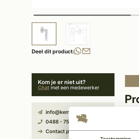
Deel dit product:
Kom je er niet uit?
Chat
met een medewerker
Pr
info@kempiq.nl
Dauby 
0488 - 759011
Deze 
Contact pagina
opend
Toestemming