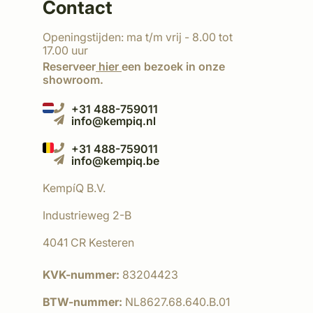
Contact
Openingstijden: ma t/m vrij - 8.00 tot
17.00 uur
Reserveer
hier
een bezoek in onze
showroom.
+31 488-759011
info@kempiq.nl
+31 488-759011
info@kempiq.be
KempíQ B.V.
Industrieweg 2-B
4041 CR Kesteren
KVK-nummer:
83204423
BTW-nummer:
NL8627.68.640.B.01