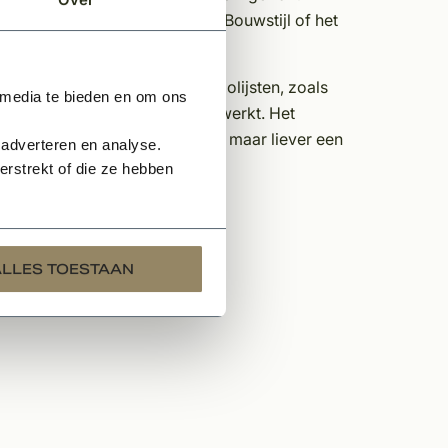
ecte match met de Kempische Bouwstijl of het
ats van het ruwe materiaal te polijsten, zoals
 media te bieden en om ons
aarna verder met de hand afgewerkt. Het
 voor wie van Wit Brons houdt, maar liever een
 adverteren en analyse.
rstrekt of die ze hebben
ALLES TOESTAAN