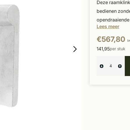
Deze raamklink
bedienen zonde
opendraaiende 
Lees meer
€567,80
I
141,95
per stuk