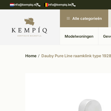
showroom in Kesteren
Unieke materialen in kempische
info@kempiq.nl
|
info@kempiq.be
|
Alle categorieën
Modelwoningen
Gev
Home
Dauby Pure Line raamklink type 1928