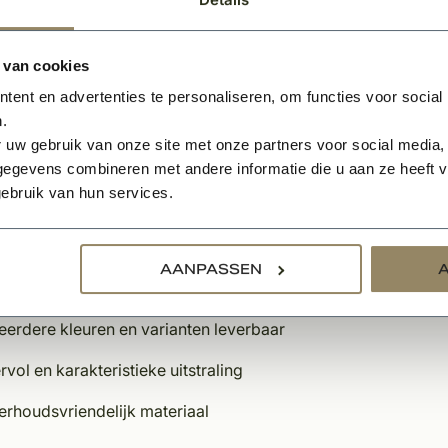
n met het authentieke Dauby beslag. Dit zorgt voor een perf
n van een luxe en sfeervolle beleving in uw eigen woning.
 van cookies
ur Mat Wit Brons heeft dezelfde legering als Wit Brons. In pla
ent en advertenties te personaliseren, om functies voor social
t Brons, wordt het op een speciale manier getrommeld, en d
.
 dat Pure toepast zorgt voor een mooie matte patine. Ideaal
 uw gebruik van onze site met onze partners voor social media,
versie ziet.
egevens combineren met andere informatie die u aan ze heeft ve
ebruik van hun services.
schappen Dauby decoratief beslag
eke afwerking
AANPASSEN
loos
eerdere kleuren en varianten leverbaar
rvol en karakteristieke uitstraling
erhoudsvriendelijk materiaal