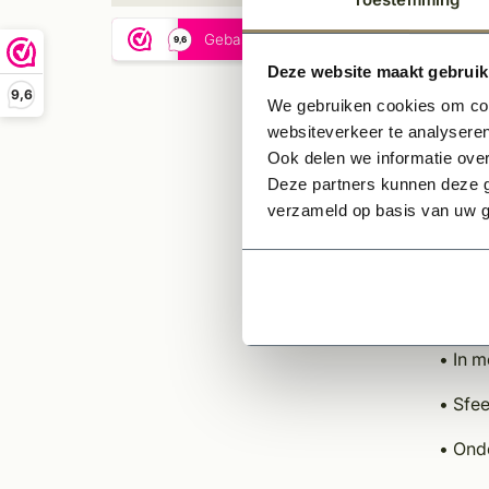
worde
creëre
Deze website maakt gebruik
De kle
9,6
We gebruiken cookies om cont
bij Wi
websiteverkeer te analyseren
proces
Ook delen we informatie over
matte 
Deze partners kunnen deze g
verzameld op basis van uw g
Eigen
• Uni
• Tijd
• In m
• Sfee
• Ond