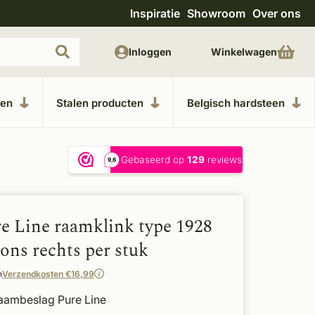
Inspiratie
Showroom
Over ons
Uitgebreide showroom in Kesteren
Unieke m
Inloggen
Winkelwagen
ken
Stalen producten
Belgisch hardsteen
e Line raamklink type 1928
ons rechts per stuk
n
Verzendkosten €16,99
raambeslag Pure Line