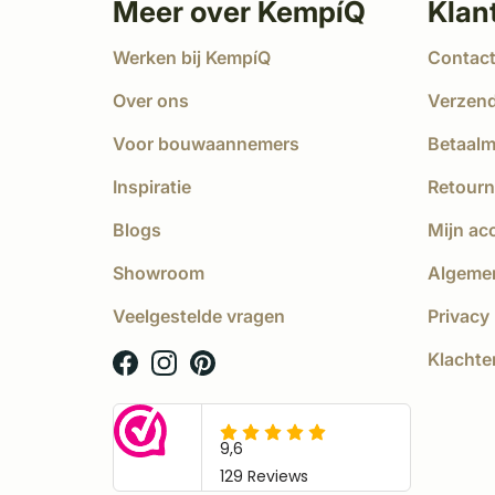
Meer over KempíQ
Klan
Werken bij KempíQ
Contac
Over ons
Verzen
Voor bouwaannemers
Betaal
Inspiratie
Retourn
Blogs
Mijn ac
Showroom
Algeme
Veelgestelde vragen
Privacy 
Klachte