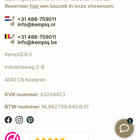
Reserveer
hier
een bezoek in onze showroom.
+31 488-759011
info@kempiq.nl
+31 488-759011
info@kempiq.be
KempíQ B.V.
Industrieweg 2-B
4041 CR Kesteren
KVK-nummer:
83204423
BTW-nummer:
NL8627.68.640.B.01