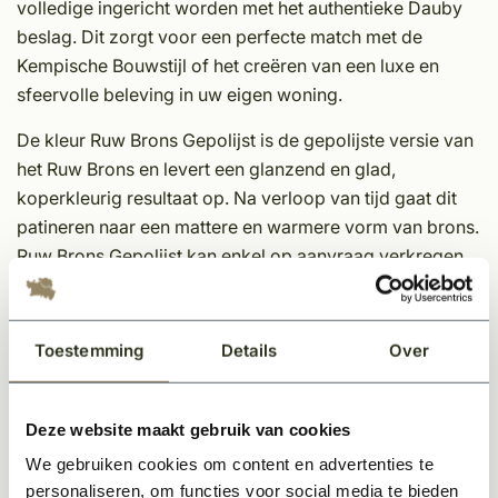
volledige ingericht worden met het authentieke Dauby
beslag. Dit zorgt voor een perfecte match met de
Kempische Bouwstijl of het creëren van een luxe en
sfeervolle beleving in uw eigen woning.
De kleur Ruw Brons Gepolijst is de gepolijste versie van
het Ruw Brons en levert een glanzend en glad,
koperkleurig resultaat op. Na verloop van tijd gaat dit
patineren naar een mattere en warmere vorm van brons.
Ruw Brons Gepolijst kan enkel op aanvraag verkregen
worden, dus hou rekening met de levertermijn.
Eigenschappen Dauby decoratief beslag;
Toestemming
Details
Over
Unieke afwerking
Tijdloos
Deze website maakt gebruik van cookies
In meerdere kleuren en varianten leverbaar
Sfeervol en karakteristieke uitstraling
We gebruiken cookies om content en advertenties te
Onderhoudsvriendelijk materiaal
personaliseren, om functies voor social media te bieden