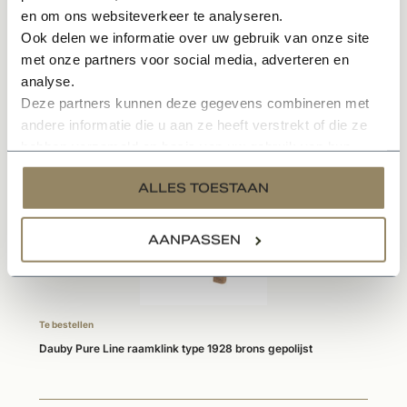
en om ons websiteverkeer te analyseren.
Ook delen we informatie over uw gebruik van onze site
Specificaties
met onze partners voor social media, adverteren en
analyse.
Deze partners kunnen deze gegevens combineren met
andere informatie die u aan ze heeft verstrekt of die ze
Gerelateerde producten
hebben verzameld op basis van uw gebruik van hun
services.
ALLES TOESTAAN
AANPASSEN
Te bestellen
Dauby Pure Line raamklink type 1928 brons gepolijst