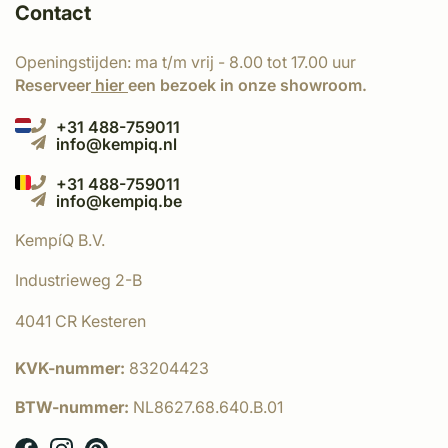
Contact
Openingstijden: ma t/m vrij - 8.00 tot 17.00 uur
Reserveer
hier
een bezoek in onze showroom.
+31 488-759011
info@kempiq.nl
+31 488-759011
info@kempiq.be
KempíQ B.V.
Industrieweg 2-B
4041 CR Kesteren
KVK-nummer:
83204423
BTW-nummer:
NL8627.68.640.B.01