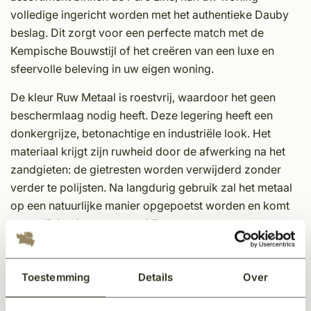
volledige ingericht worden met het authentieke Dauby
beslag. Dit zorgt voor een perfecte match met de
Kempische Bouwstijl of het creëren van een luxe en
sfeervolle beleving in uw eigen woning.
De kleur Ruw Metaal is roestvrij, waardoor het geen
beschermlaag nodig heeft. Deze legering heeft een
donkergrijze, betonachtige en industriële look. Het
materiaal krijgt zijn ruwheid door de afwerking na het
zandgieten: de gietresten worden verwijderd zonder
verder te polijsten. Na langdurig gebruik zal het metaal
op een natuurlijke manier opgepoetst worden en komt
er een licht glans tevoorschijn.
Eigenschappen Dauby decoratief beslag;
Toestemming
Details
Over
Unieke afwerking
Tijdloos