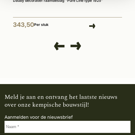
Dauby decoratief raambeslag "Pure Line type 1925"
343,50
Per stuk
Meld je aan en ontvang het laatste nieuws
over onze kempische bouwstijl!
Aanmelden voor de nieuwsbrief