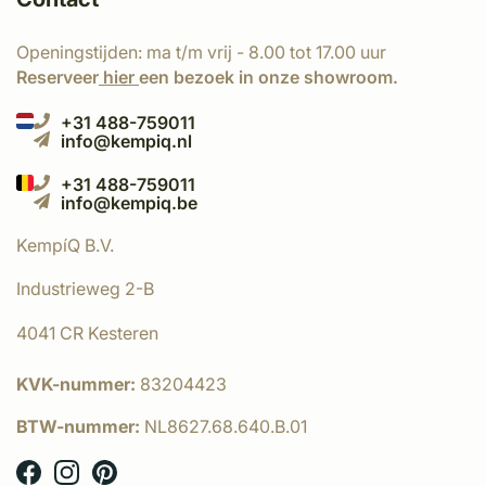
Openingstijden: ma t/m vrij - 8.00 tot 17.00 uur
Reserveer
hier
een bezoek in onze showroom.
+31 488-759011
info@kempiq.nl
+31 488-759011
info@kempiq.be
KempíQ B.V.
Industrieweg 2-B
4041 CR Kesteren
KVK-nummer:
83204423
BTW-nummer:
NL8627.68.640.B.01