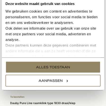
• Sfeervol en karakteristieke uitstraling
Deze website maakt gebruik van cookies
• Onderhoudsvriendelijk materiaal
We gebruiken cookies om content en advertenties te
personaliseren, om functies voor social media te bieden
en om ons websiteverkeer te analyseren.
Specificaties
Ook delen we informatie over uw gebruik van onze site
met onze partners voor social media, adverteren en
analyse.
Gerelateerde producten
Deze partners kunnen deze gegevens combineren met
andere informatie die u aan ze heeft verstrekt of die ze
hebben verzameld op basis van uw gebruik van hun
services.
ALLES TOESTAAN
AANPASSEN
Te bestellen
Dauby Pure Line raamklink type 1830 draai/kiep