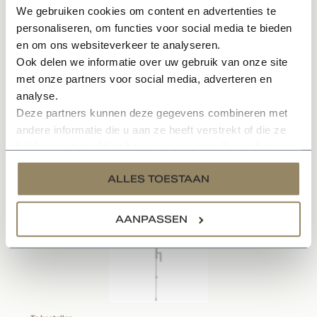
Tijdloos
We gebruiken cookies om content en advertenties te
In meerdere kleuren en varianten leverbaar
personaliseren, om functies voor social media te bieden
Sfeervol en karakteristieke uitstraling
en om ons websiteverkeer te analyseren.
Onderhoudsvriendelijk materiaal
Ook delen we informatie over uw gebruik van onze site
met onze partners voor social media, adverteren en
analyse.
Specificaties
Deze partners kunnen deze gegevens combineren met
andere informatie die u aan ze heeft verstrekt of die ze
hebben verzameld op basis van uw gebruik van hun
Gerelateerde producten
services.
ALLES TOESTAAN
AANPASSEN