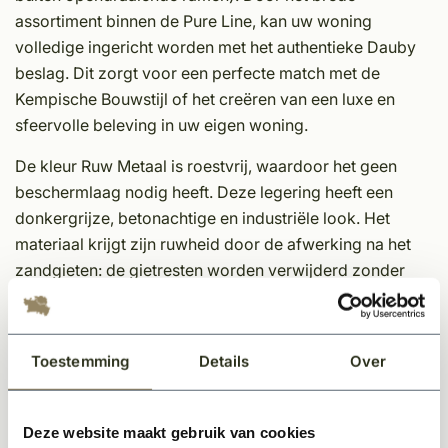
assortiment binnen de Pure Line, kan uw woning
volledige ingericht worden met het authentieke Dauby
beslag. Dit zorgt voor een perfecte match met de
Kempische Bouwstijl of het creëren van een luxe en
sfeervolle beleving in uw eigen woning.
De kleur Ruw Metaal is roestvrij, waardoor het geen
beschermlaag nodig heeft. Deze legering heeft een
donkergrijze, betonachtige en industriële look. Het
materiaal krijgt zijn ruwheid door de afwerking na het
zandgieten: de gietresten worden verwijderd zonder
verder te polijsten. Na langdurig gebruik zal het metaal
op een natuurlijke manier opgepoetst worden en komt
er een licht glans tevoorschijn.
Toestemming
Details
Over
Eigenschappen Dauby decoratief beslag;
Unieke afwerking
Deze website maakt gebruik van cookies