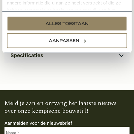
• Tijdloos
andere informatie die u aan ze heeft verstrekt of die ze
hebben verzameld op basis van uw gebruik van hun
• In meerdere kleuren en varianten leverbaar
services.
ALLES TOESTAAN
• Sfeervol en karakteristieke uitstraling
• Onderhoudsvriendelijk materiaal
AANPASSEN
Specificaties
Meld je aan en ontvang het laatste nieuws
over onze kempische bouwstijl!
Aanmelden voor de nieuwsbrief