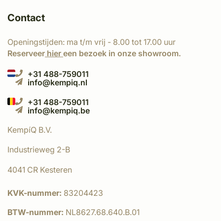
Contact
Openingstijden: ma t/m vrij - 8.00 tot 17.00 uur
Reserveer
hier
een bezoek in onze showroom.
+31 488-759011
info@kempiq.nl
+31 488-759011
info@kempiq.be
KempíQ B.V.
Industrieweg 2-B
4041 CR Kesteren
KVK-nummer:
83204423
BTW-nummer:
NL8627.68.640.B.01