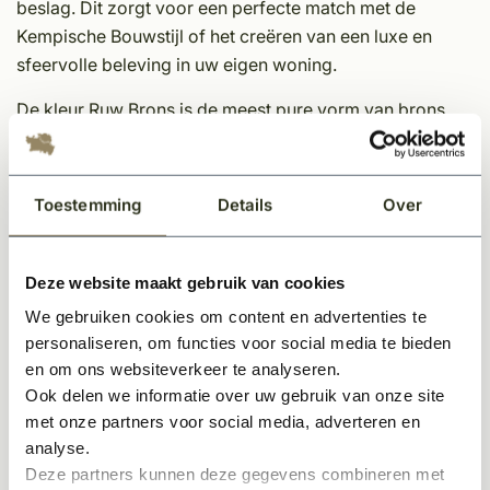
beslag. Dit zorgt voor een perfecte match met de
Kempische Bouwstijl of het creëren van een luxe en
sfeervolle beleving in uw eigen woning.
De kleur Ruw Brons is de meest pure vorm van brons,
een legering van koper en tin. Ruw Brons is zowel
kleurvast als roestvrij, waardoor een beschermlaag
overbodig is. Deze ruwe vorm van brons heeft warme,
Toestemming
Details
Over
koperachtige tinten. Om het brons zijn ruwe look te
geven, ontwikkelde Pure een speciale techniek
waardoor de gietresten worden verwijderd, zonder het
Deze website maakt gebruik van cookies
verder te polijsten. Na langdurig gebruik zal het brons
We gebruiken cookies om content en advertenties te
op een natuurlijke manier opgepoetst worden, en komt
personaliseren, om functies voor social media te bieden
er een lichte glans tevoorschijn.
en om ons websiteverkeer te analyseren.
Ook delen we informatie over uw gebruik van onze site
Eigenschappen Dauby decoratief beslag
met onze partners voor social media, adverteren en
analyse.
• Unieke afwerking
Deze partners kunnen deze gegevens combineren met