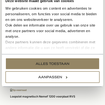
Deze website maakt gebruik van cookies
maar niet van gaten voor een deurkruk, wc garnituur of
We gebruiken cookies om content en advertenties te
een sleutelgat. De slotgat maat bepaald of het slottype
personaliseren, om functies voor social media te bieden
past.
en om ons websiteverkeer te analyseren.
Ook delen we informatie over uw gebruik van onze site
met onze partners voor social media, adverteren en
analyse.
Gerelateerde producten
Deze partners kunnen deze gegevens combineren met
andere informatie die u aan ze heeft verstrekt of die ze
hebben verzameld op basis van uw gebruik van hun
services.
ALLES TOESTAAN
AANPASSEN
Op voorraad
Loopslot magnetisch Nemef 1200 voorplaat RVS