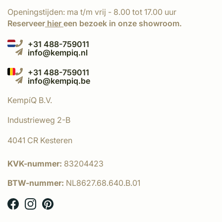
Openingstijden: ma t/m vrij - 8.00 tot 17.00 uur
Reserveer
hier
een bezoek in onze showroom.
+31 488-759011
info@kempiq.nl
+31 488-759011
info@kempiq.be
KempíQ B.V.
Industrieweg 2-B
4041 CR Kesteren
KVK-nummer:
83204423
BTW-nummer:
NL8627.68.640.B.01