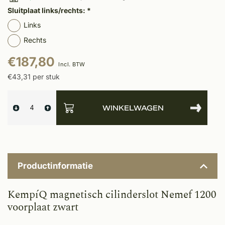
Sluitplaat links/rechts:
*
Links
Rechts
€187,80
Incl. BTW
€43,31 per stuk
WINKELWAGEN
Productinformatie
KempíQ magnetisch cilinderslot Nemef 1200
voorplaat zwart