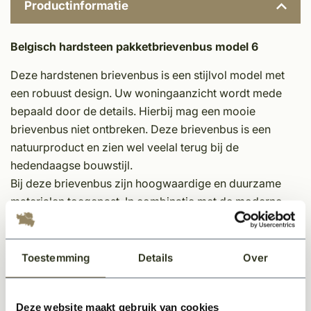
Productinformatie
Belgisch hardsteen pakketbrievenbus model 6
Deze hardstenen brievenbus is een stijlvol model met
een robuust design. Uw woningaanzicht wordt mede
bepaald door de details. Hierbij mag een mooie
brievenbus niet ontbreken. Deze brievenbus is een
natuurproduct en zien wel veelal terug bij de
hedendaagse bouwstijl.
Bij deze brievenbus zijn hoogwaardige en duurzame
materialen toegepast. In combinatie met de moderne
hedendaagse technieken, beproefd vakmanschap op
authentieke wijze en een handmatige afwerking is er
niet alleen sprake van kwalitatief hoogwaardige
Toestemming
Details
Over
materialen, maar ook een prachtige met de hand
gerealiseerde eindafwerking.
Deze website maakt gebruik van cookies