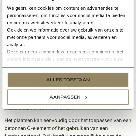
De hardstenen brievenbus is als een van de weinigen
We gebruiken cookies om content en advertenties te
vorstbestendig. Dit model kan geleverd worden in een
personaliseren, om functies voor social media te bieden
volledig hardstenen uitvoering of in een model
en om ons websiteverkeer te analyseren.
Woodlook. De brievenbus heeft een deurtje aan de
Ook delen we informatie over uw gebruik van onze site
achterzijde en is voorzien van een slot met 2 sleutels.
met onze partners voor social media, adverteren en
analyse.
Brievenbusspecificaties;
Deze partners kunnen deze gegevens combineren met
andere informatie die u aan ze heeft verstrekt of die ze
Diepte: 32
hebben verzameld op basis van uw gebruik van hun
Breedte: 40
services.
Hoogte: 100
ALLES TOESTAAN
Gewicht: 70kg
Transport: per pallet
AANPASSEN
Materiaaltype: Belgische Arduin hardsteen met
aluminium brievenbus zwart
Het plaatsen kan eenvoudig door het toepassen van een
betonnen C-element of het gebruiken van een