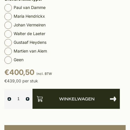
Paul van Damme
Maria Hendrickx
Johan Vermeiren
Walter de Laeter
Gustaaf Heydens
Martien van Alem
Geen
€400,50
Incl. BTW
€439,00 per stuk
WINKELWAGEN