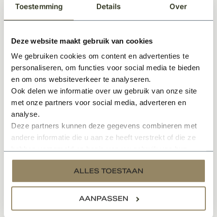
Toestemming
Details
Over
Meerdere kleurmogelijkheden
Nostalgische uitstraling
DUBO keurmerk
Deze website maakt gebruik van cookies
Zie afbeelding voor maatvoering
We gebruiken cookies om content en advertenties te
Zie downloadsheet voor technische informatie
personaliseren, om functies voor social media te bieden
en om ons websiteverkeer te analyseren.
Specificaties
Ook delen we informatie over uw gebruik van onze site
met onze partners voor social media, adverteren en
Documenten
analyse.
Deze partners kunnen deze gegevens combineren met
andere informatie die u aan ze heeft verstrekt of die ze
hebben verzameld op basis van uw gebruik van hun
Gerelateerde producten
services.
ALLES TOESTAAN
AANPASSEN