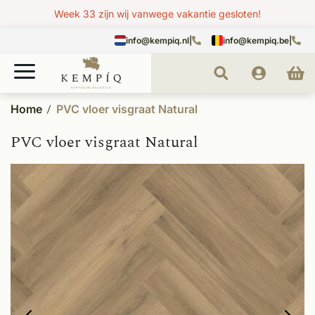
Week 33 zijn wij vanwege vakantie gesloten!
info@kempiq.nl
|
info@kempiq.be
|
Home
PVC vloer visgraat Natural
PVC vloer visgraat Natural