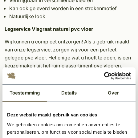
Verkrijgbaar in verschillende kleuren
Kan ook geleverd worden in een strokenmotief
Natuurlijke look
Legservice Visgraat naturel pvc vloer
Wij kunnen u compleet ontzorgen! Als u gebruik maakt
van onze legservice, zorgen wij voor een perfect
gelegde pvc vloer. Het enige wat u hoeft te doen, is een
keuze maken uit het ruime assortiment pvc vloeren.
Wat kunt u van ons verwachten als u onze legservice
gebruikt?
Toestemming
Details
Over
Het aanhelen van oneffenheden in de vloer
Schuren van de vloer
Primeren ondervloer
Deze website maakt gebruik van cookies
Egaliseren van de ondervloer 1-3 mm
We gebruiken cookies om content en advertenties te
Inlijmen met speciale pvc lijm
personaliseren, om functies voor social media te bieden