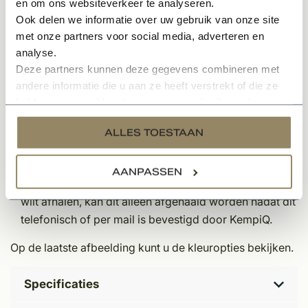
Leggen van de vloer
en om ons websiteverkeer te analyseren.
Ook delen we informatie over uw gebruik van onze site
Afkitten van de vloer tegen de plint
met onze partners voor social media, adverteren en
Opmerkingen:
analyse.
Deze partners kunnen deze gegevens combineren met
Indien u een offerte wenst te ontvangen inclusief
andere informatie die u aan ze heeft verstrekt of die ze
legservice, kunt u zich aanmelden via de offerteknop
hebben verzameld op basis van uw gebruik van hun
bovenaan deze pagina.
services.
Indien u naast het leggen van de vloer ook een
ALLES TOESTAAN
deurmat bij ons bestelt, snijden wij deze op locatie op
maat bij het leggen van de vloer.
AANPASSEN
Indien u geen legservice wenst en de pvc vloer graag
wilt afhalen, kan dit alleen afgehaald worden nadat dit
telefonisch of per mail is bevestigd door KempiQ.
Op de laatste afbeelding kunt u de kleuropties bekijken.
Specificaties