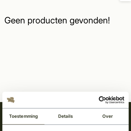
Geen producten gevonden!
Meld je aan en ontvang het laatste nieuws
Toestemming
Details
Over
over onze kempische bouwstijl!