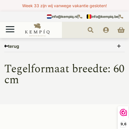
Week 33 zijn wij vanwege vakantie gesloten!
info@kempiq.nl
|
info@kempiq.be
|
Home
terug
Tegelformaat breedte: 60
cm
9,6