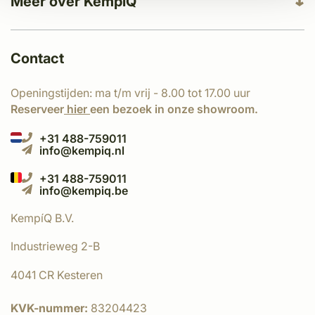
Meer over KempíQ
Contact
Openingstijden: ma t/m vrij - 8.00 tot 17.00 uur
Reserveer
hier
een bezoek in onze showroom.
+31 488-759011
info@kempiq.nl
+31 488-759011
info@kempiq.be
KempíQ B.V.
Industrieweg 2-B
4041 CR Kesteren
KVK-nummer:
83204423