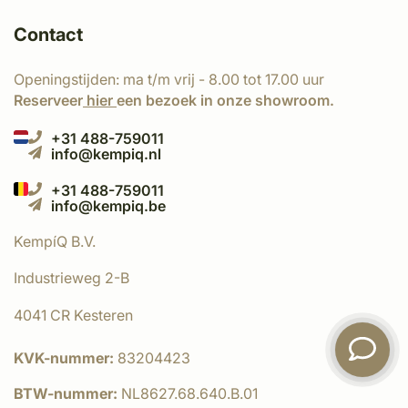
Contact
Openingstijden: ma t/m vrij - 8.00 tot 17.00 uur
Reserveer
hier
een bezoek in onze showroom.
+31 488-759011
info@kempiq.nl
+31 488-759011
info@kempiq.be
KempíQ B.V.
Industrieweg 2-B
4041 CR Kesteren
KVK-nummer:
83204423
BTW-nummer:
NL8627.68.640.B.01