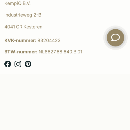
KempíQ B.V.
Industrieweg 2-B
4041 CR Kesteren
KVK-nummer:
83204423
BTW-nummer:
NL8627.68.640.B.01
© KempíQ
- Powered by:
emarkable