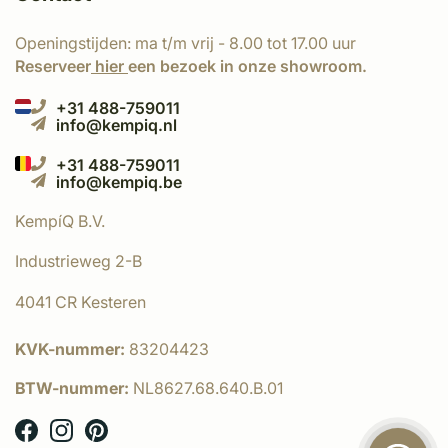
Openingstijden: ma t/m vrij - 8.00 tot 17.00 uur
Reserveer
hier
een bezoek in onze showroom.
+31 488-759011
info@kempiq.nl
+31 488-759011
info@kempiq.be
KempíQ B.V.
Industrieweg 2-B
4041 CR Kesteren
KVK-nummer:
83204423
BTW-nummer:
NL8627.68.640.B.01