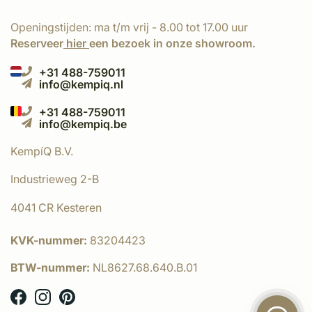
Openingstijden: ma t/m vrij - 8.00 tot 17.00 uur
Reserveer
hier
een bezoek in onze showroom.
+31 488-759011
info@kempiq.nl
+31 488-759011
info@kempiq.be
KempíQ B.V.
Industrieweg 2-B
4041 CR Kesteren
KVK-nummer:
83204423
BTW-nummer:
NL8627.68.640.B.01