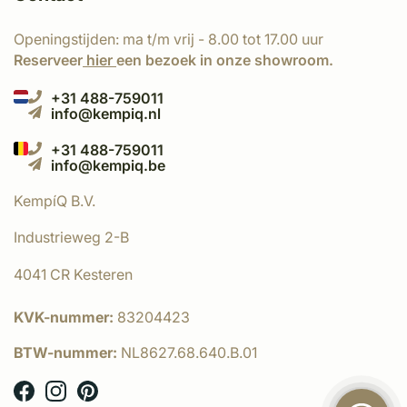
Openingstijden: ma t/m vrij - 8.00 tot 17.00 uur
Reserveer
hier
een bezoek in onze showroom.
+31 488-759011
info@kempiq.nl
+31 488-759011
info@kempiq.be
KempíQ B.V.
Industrieweg 2-B
4041 CR Kesteren
KVK-nummer:
83204423
BTW-nummer:
NL8627.68.640.B.01