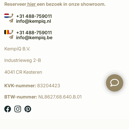
Reserveer
hier
een bezoek in onze showroom.
+31 488-759011
info@kempiq.nl
+31 488-759011
info@kempiq.be
KempíQ B.V.
Industrieweg 2-B
4041 CR Kesteren
KVK-nummer:
83204423
BTW-nummer:
NL8627.68.640.B.01