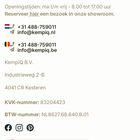
Openingstijden: ma t/m vrij - 8.00 tot 17.00 uur
Reserveer
hier
een bezoek in onze showroom.
+31 488-759011
info@kempiq.nl
+31 488-759011
info@kempiq.be
KempíQ B.V.
Industrieweg 2-B
4041 CR Kesteren
KVK-nummer:
83204423
BTW-nummer:
NL8627.68.640.B.01