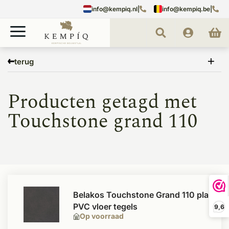
info@kempiq.nl
|
info@kempiq.be
|
Home
Tags
Touchstone grand 110
terug
Producten getagd met
Touchstone grand 110
Belakos Touchstone Grand 110 plak
PVC vloer tegels
9,6
Op voorraad