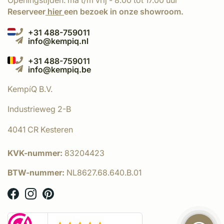
Openingstijden: ma t/m vrij - 8.00 tot 17.00 uur
Reserveer
hier
een bezoek in onze showroom.
+31 488-759011
info@kempiq.nl
+31 488-759011
info@kempiq.be
KempíQ B.V.
Industrieweg 2-B
4041 CR Kesteren
KVK-nummer:
83204423
BTW-nummer:
NL8627.68.640.B.01