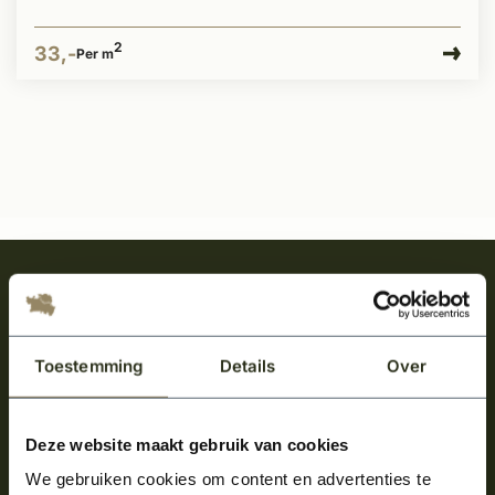
2
33,-
Per m
Meld je aan en ontvang het laatste nieuws
over onze kempische bouwstijl!
Aanmelden voor de nieuwsbrief
Toestemming
Details
Over
Deze website maakt gebruik van cookies
We gebruiken cookies om content en advertenties te