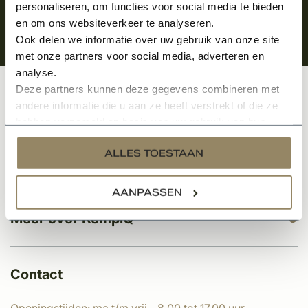
personaliseren, om functies voor social media te bieden
en om ons websiteverkeer te analyseren.
Ook delen we informatie over uw gebruik van onze site
met onze partners voor social media, adverteren en
analyse.
Deze partners kunnen deze gegevens combineren met
Klantenservice
andere informatie die u aan ze heeft verstrekt of die ze
hebben verzameld op basis van uw gebruik van hun
services.
ALLES TOESTAAN
Categorieën
AANPASSEN
Meer over KempíQ
Contact