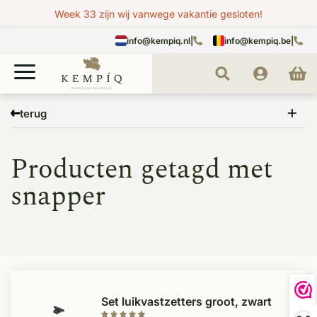
Week 33 zijn wij vanwege vakantie gesloten!
info@kempiq.nl
|
info@kempiq.be
|
Home
Tags
snapper
terug
Producten getagd met
snapper
Set luikvastzetters groot, zwart