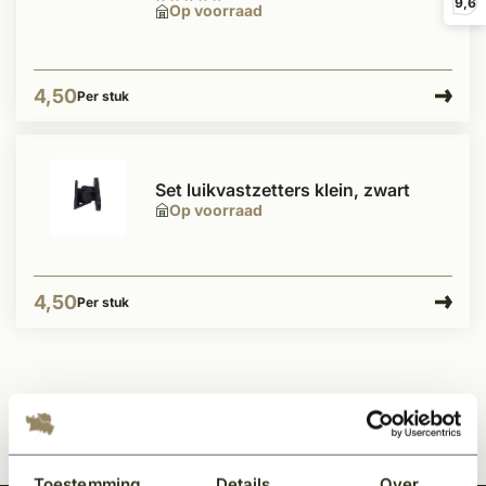
9,6
Op voorraad
4,50
Per stuk
Set luikvastzetters klein, zwart
Op voorraad
4,50
Per stuk
Toestemming
Details
Over