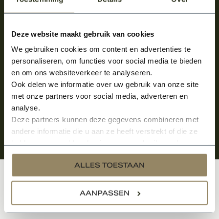
Meld je aan en ontvang het laatste nieuws
over onze kempische bouwstijl!
Deze website maakt gebruik van cookies
We gebruiken cookies om content en advertenties te
Aanmelden voor de nieuwsbrief
personaliseren, om functies voor social media te bieden
en om ons websiteverkeer te analyseren.
Ook delen we informatie over uw gebruik van onze site
met onze partners voor social media, adverteren en
analyse.
Deze partners kunnen deze gegevens combineren met
andere informatie die u aan ze heeft verstrekt of die ze
hebben verzameld op basis van uw gebruik van hun
services.
ALLES TOESTAAN
Klantenservice
AANPASSEN