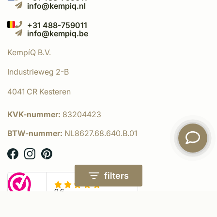
info@kempiq.nl
+31 488-759011
info@kempiq.be
KempíQ B.V.
Industrieweg 2-B
4041 CR Kesteren
KVK-nummer:
83204423
BTW-nummer:
NL8627.68.640.B.01
filters