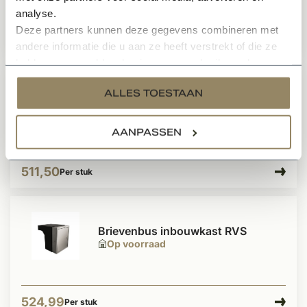
analyse.
Deze partners kunnen deze gegevens combineren met
199,-
Per stuk
andere informatie die u aan ze heeft verstrekt of die ze
hebben verzameld op basis van uw gebruik van hun
services.
Inbouw pakket brievenbus
ALLES TOESTAAN
achteruitname Zwart
Op voorraad
AANPASSEN
511,50
Per stuk
Brievenbus inbouwkast RVS
Op voorraad
524,99
Per stuk