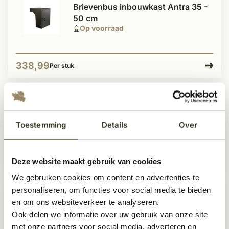
Brievenbus inbouwkast Antra 35 -
50 cm
Op voorraad
338,99
Per stuk
Post inbouwkast met slot Zwart
330 mm
Toestemming
Details
Over
Op voorraad
Deze website maakt gebruik van cookies
223,50
Per stuk
We gebruiken cookies om content en advertenties te
personaliseren, om functies voor social media te bieden
Post inbouwkast + slot kleur
en om ons websiteverkeer te analyseren.
antraciet 215mm
Ook delen we informatie over uw gebruik van onze site
Op voorraad
met onze partners voor social media, adverteren en