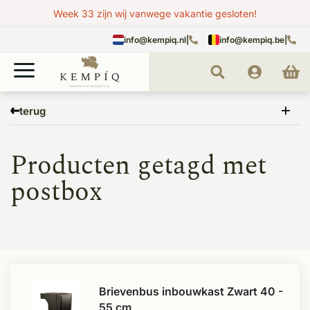
Week 33 zijn wij vanwege vakantie gesloten!
info@kempiq.nl
|
info@kempiq.be
|
Home
Tags
postbox
terug
Producten getagd met
postbox
Brievenbus inbouwkast Zwart 40 -
55 cm