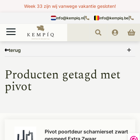
Week 33 zijn wij vanwege vakantie gesloten!
info@kempiq.nl
|
info@kempiq.be
|
Home
Tags
pivot
terug
Producten getagd met
pivot
Pivot poortdeur scharnierset zwart
gesmeed Extra Zwaar