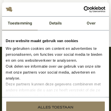
174,82
Per paar
Toestemming
Details
Over
Deze website maakt gebruik van cookies
We gebruiken cookies om content en advertenties te
personaliseren, om functies voor social media te bieden
Meld je aan en ontvang het laatste nieuws
en om ons websiteverkeer te analyseren.
over onze kempische bouwstijl!
Ook delen we informatie over uw gebruik van onze site
met onze partners voor social media, adverteren en
Aanmelden voor de nieuwsbrief
analyse.
Deze partners kunnen deze gegevens combineren met
andere informatie die u aan ze heeft verstrekt of die ze
hebben verzameld op basis van uw gebruik van hun
services.
ALLES TOESTAAN